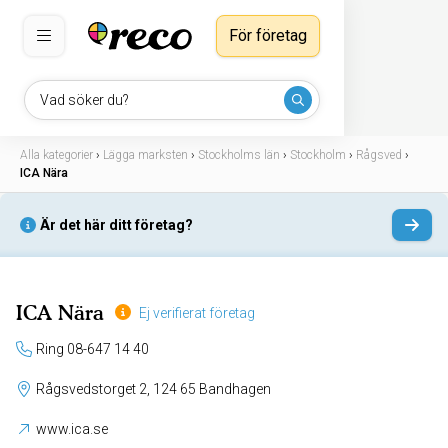
För företag
Vad söker du?
Alla kategorier
›
Lägga marksten
›
Stockholms län
›
Stockholm
›
Rågsved
›
ICA Nära
Är det här ditt företag?
ICA Nära
Ej verifierat företag
Ring 08-647 14 40
Rågsvedstorget 2, 124 65 Bandhagen
www.ica.se