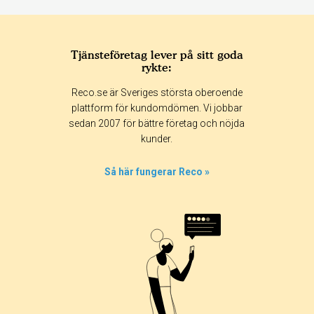
Tjänsteföretag lever på sitt goda
rykte:
Betyg & tidpunkt:
Reco.se är Sveriges största oberoende
Alla
365 dagar
90 dagar
30 dagar
plattform för kundomdömen. Vi jobbar
sedan 2007 för bättre företag och nöjda
50%
kunder.
0%
0%
Så här fungerar Reco »
50%
0%