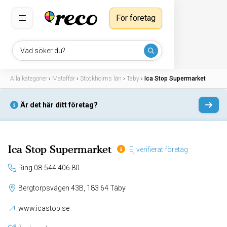
För företag
Vad söker du?
Alla kategorier
›
Mataffär
›
Stockholms län
›
Täby
›
Ica Stop Supermarket
Är det här ditt företag?
Ica Stop Supermarket
Ej verifierat företag
Ring 08-544 406 80
Bergtorpsvägen 43B, 183 64 Täby
www.icastop.se