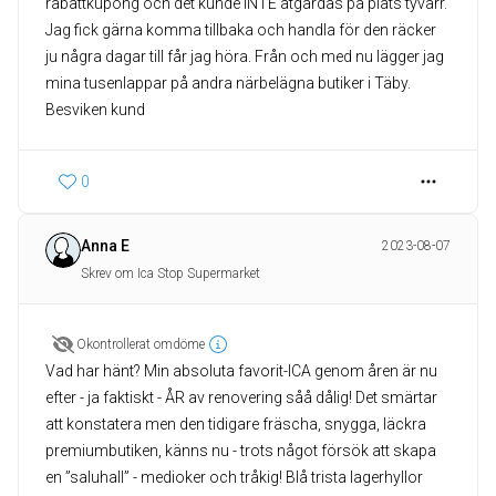
rabattkupong och det kunde INTE åtgärdas på plats tyvärr.
Jag fick gärna komma tillbaka och handla för den räcker
ju några dagar till får jag höra. Från och med nu lägger jag
mina tusenlappar på andra närbelägna butiker i Täby.
Besviken kund
0
Anna E
2023-08-07
Skrev om Ica Stop Supermarket
Okontrollerat omdöme
Vad har hänt? Min absoluta favorit-ICA genom åren är nu
efter - ja faktiskt - ÅR av renovering såå dålig! Det smärtar
att konstatera men den tidigare fräscha, snygga, läckra
premiumbutiken, känns nu - trots något försök att skapa
en ”saluhall” - medioker och tråkig! Blå trista lagerhyllor