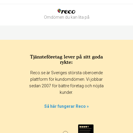
Omdömen du kan lita på
Tjänsteföretag lever på sitt goda
rykte:
Betyg & tidpunkt:
Reco.se är Sveriges största oberoende
Alla
365 dagar
90 dagar
30 dagar
plattform för kundomdömen. Vi jobbar
sedan 2007 för bättre företag och nöjda
8%
kunder.
42%
0%
Så här fungerar Reco »
8%
42%