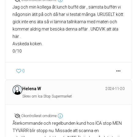
Jag och min kollega åt lunch buffé där , sämsta buffén vi
någonsin ätit på och då har vi testat många. URUSELT kött
gick inte ens äta så vi lämna tallrikarna med maten och
kommer aldrig mer besöka denna affär . UNDVIK att äta
här .
Avskeda koken.
0/10
0
Helena W
2024-11-20
Skrev om Ica Stop Supermarket
Okontrollerat omdöme
Återkommande och regelbunden kund hos ICA stop MEN
TYVÄRR blir stopp nu. Missade att scanna en