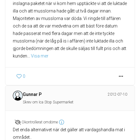
inslagna paketet när vi kom hem upptäckte vi att de luktade
illa och att musslorna hade gått ut två dagar innan.
Majoriteten av musslorna var döda. Vi ringde till affären
och de sa att de var medvetna om att bäst före datum
hade passerat med flera dagar men att de inte tyckte
musslorna (när de låg på is i affären) inte luktade illa och
gjorde bedömningen att de skulle säljas till fullt pris och att
kunden
... 
Visa mer
0
Gunnar P
2012-07-10
Skrev om Ica Stop Supermarket
Okontrollerat omdöme
Det enda alternativet när det gäller att vardagshandla mat i
området..