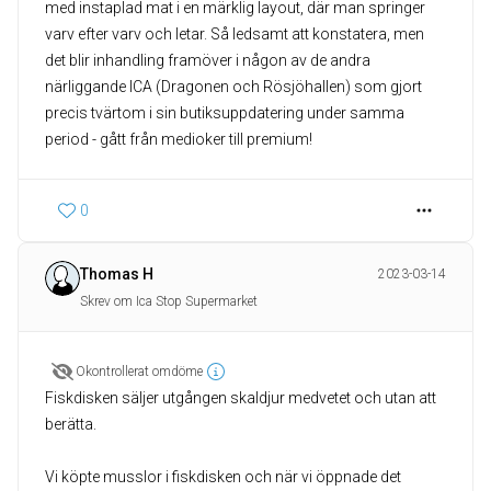
med instaplad mat i en märklig layout, där man springer
varv efter varv och letar. Så ledsamt att konstatera, men
det blir inhandling framöver i någon av de andra
närliggande ICA (Dragonen och Rösjöhallen) som gjort
precis tvärtom i sin butiksuppdatering under samma
period - gått från medioker till premium!
0
Thomas H
2023-03-14
Skrev om Ica Stop Supermarket
Okontrollerat omdöme
Fiskdisken säljer utgången skaldjur medvetet och utan att
berätta.
Vi köpte musslor i fiskdisken och när vi öppnade det