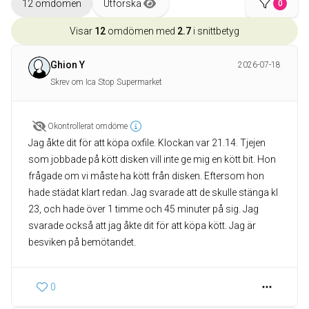
12 omdömen
Utforska
0
Visar
12
omdömen med
2.7
i snittbetyg
Ghion Y
2026-07-18
Skrev om Ica Stop Supermarket
Okontrollerat omdöme
Jag åkte dit för att köpa oxfile. Klockan var 21.14. Tjejen
som jobbade på kött disken vill inte ge mig en kött bit. Hon
frågade om vi måste ha kött från disken. Eftersom hon
hade städat klart redan. Jag svarade att de skulle stänga kl
23, och hade över 1 timme och 45 minuter på sig. Jag
svarade också att jag åkte dit för att köpa kött. Jag är
besviken på bemötandet.
0