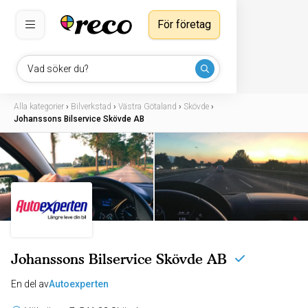
För företag
Vad söker du?
Alla kategorier
›
Bilverkstad
›
Västra Götaland
›
Skövde
›
Johanssons Bilservice Skövde AB
Johanssons Bilservice Skövde AB
En del av
Autoexperten