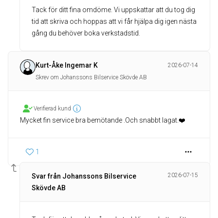
Tack för ditt fina omdöme. Vi uppskattar att du tog dig
tid att skriva och hoppas att vi får hjälpa dig igen nästa
gång du behöver boka verkstadstid.
Kurt-Åke Ingemar K
2026-07-14
Skrev om Johanssons Bilservice Skövde AB
Verifierad kund
Mycket fin service bra bemötande .Och snabbt lagat.❤️
1
2026-07-15
Svar från Johanssons Bilservice
Skövde AB