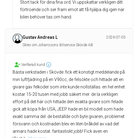
Stort tack för dina fina ord. Vi uppskattar verkligen ditt
förtroende och ser fram emot att få hjälpa dig igen när
bilen behöver tas om hand.
Gustav Andreas L
2026-07-03
Skrev om Johanssons Bilservice Skövde AB
Verifierad kund
Bästa verkstaden i Skövde. fick ett konstigt meddelande på
min luftfjädring på en V90cc, de felsökte och hittade att en
givare gav felkoder som inte kunde nollställas. en hel enhet
kostar 15-20 tusen med jobb säkert mer. de la verkligen
effort på det här och hittade den exakta givare som felade
gick att köpa från USA, JEEP hade en bil modell som hade
exakt samma del. de beställde och byte givaren, problemet
försvann och kostnaden blev en liten bråkdel av vad det
annars hade kostat. fantastiskt jobb! Fick även en