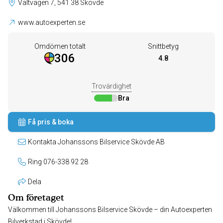
Vältvägen 7, 541 38 Skövde
www.autoexperten.se
Omdömen totalt
Snittbetyg
306
4.8
Trovärdighet
Bra
Få pris & boka
Kontakta Johanssons Bilservice Skövde AB
Ring 076-338 92 28
Dela
Om företaget
Välkommen till Johanssons Bilservice Skövde – din Autoexperten
Bilverkstad i Skövde!