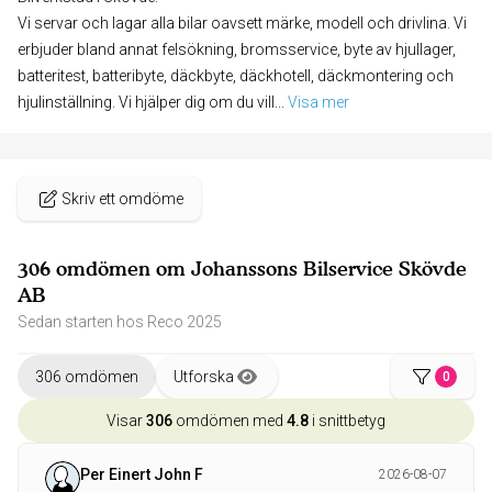
Vi servar och lagar alla bilar oavsett märke, modell och drivlina. Vi
erbjuder bland annat felsökning, bromsservice, byte av hjullager,
batteritest, batteribyte, däckbyte, däckhotell, däckmontering och
hjulinställning. Vi hjälper dig om du vill
... 
Visa mer
Skriv ett omdöme
306 omdömen om Johanssons Bilservice Skövde
AB
Sedan starten hos Reco 2025
306 omdömen
Utforska
0
Visar
306
omdömen med
4.8
i snittbetyg
Per Einert John F
2026-08-07