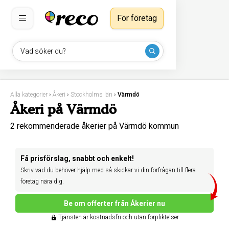
För företag
Vad söker du?
Alla kategorier
›
Åkeri
›
Stockholms län
›
Värmdö
Åkeri på Värmdö
2 rekommenderade åkerier på Värmdö kommun
Få prisförslag, snabbt och enkelt!
Skriv vad du behöver hjälp med så skickar vi din förfrågan till flera
företag nära dig.
Be om offerter från Åkerier nu
Tjänsten är kostnadsfri och utan förpliktelser