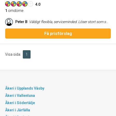
4.0
1
omdöme
Peter B
:
Väldigt flexibla, serviceminded. Löser stort som smått med samma härliga inställning.
Få prisförslag
Visa sida:
1
Åkeri i Upplands Väsby
Åkeri i Vallentuna
Åkeri i Södertälje
Åkeri i Järfälla