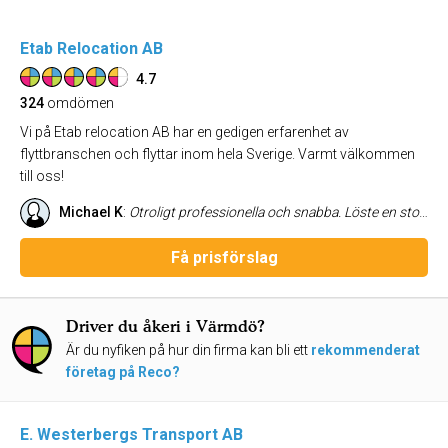
Etab Relocation AB
4.7
324
omdömen
Vi på Etab relocation AB har en gedigen erfarenhet av
flyttbranschen och flyttar inom hela Sverige. Varmt välkommen
till oss!
Michael K
:
Otroligt professionella och snabba. Löste en stor och komplicerad flytt för oss till fullkomlig belåtenhet.
Få prisförslag
Driver du åkeri i Värmdö?
Är du nyfiken på hur din firma kan bli ett
rekommenderat
företag på Reco?
E. Westerbergs Transport AB