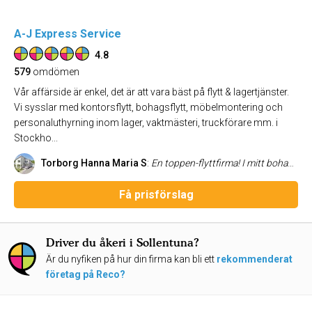
A-J Express Service
4.8
579
omdömen
Vår affärside är enkel, det är att vara bäst på flytt & lagertjänster.
Vi sysslar med kontorsflytt, bohagsflytt, möbelmontering och
personaluthyrning inom lager, vaktmästeri, truckförare mm. i
Stockho...
Torborg Hanna Maria S
:
En toppen-flyttfirma! I mitt bohag ingår mycket gammalt porslin och mycket böcker. Bröderna från Riala är mycket skickliga att packa, inget går sönder. De jobbar effektivt och är dessutom glada och trevliga så att de båda dagarna blev en rolig upplevelse för mig! Tack för ett väl utfört arbete! Också beställnings- och betalningsfunktionen i firman har fungerat smidigt och säkert. Flytten gick från Uppsala till Enköping, jag har använt firman även vid en tidigare flytt inom Uppsala och rekommenderar den varmt.
Få prisförslag
Driver du åkeri i Sollentuna?
Är du nyfiken på hur din firma kan bli ett
rekommenderat
företag på Reco?