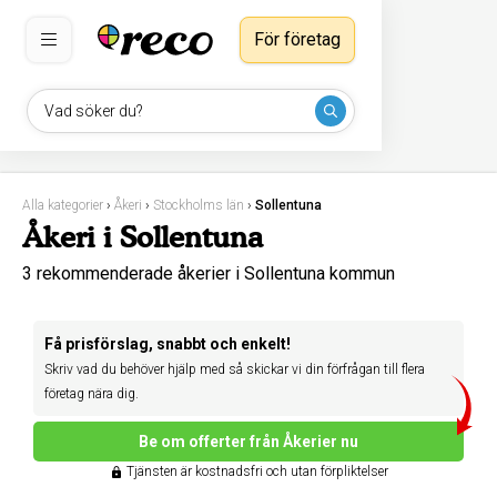
För företag
Vad söker du?
Alla kategorier
›
Åkeri
›
Stockholms län
›
Sollentuna
Åkeri i Sollentuna
3 rekommenderade åkerier i Sollentuna kommun
Få prisförslag, snabbt och enkelt!
Skriv vad du behöver hjälp med så skickar vi din förfrågan till flera
företag nära dig.
Be om offerter från Åkerier nu
Tjänsten är kostnadsfri och utan förpliktelser