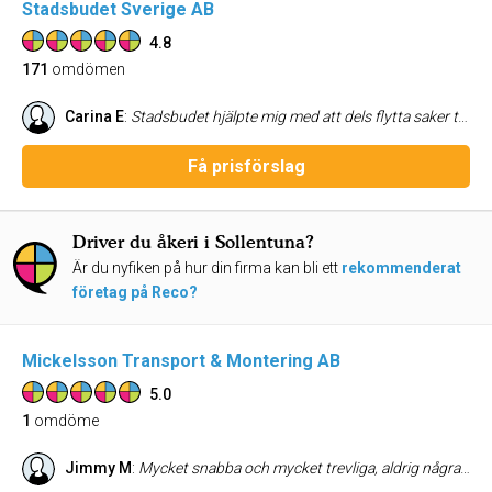
Stadsbudet Sverige AB
4.8
171
omdömen
Carina E
:
Stadsbudet hjälpte mig med att dels flytta saker till ett förråd, dels att flytta ALLT från en lägenhet till en annan (inkl. skydd av möbler etc.). Trots en del strul av mig vid bokningen så genomfördes allt galant och smidigt! :-) Det var ett gäng positiva/glada/trevliga killar som kånkade och bar. Jag har anlitat Stadsbudet vid tidigare flyttar och jag har aldrig haft något att klaga på. Tvärtom! Rekommenderar verkligen de som ska flytta att anlita Stadsbudet. Stort TACK till alla som jag haft kontakt med! Ingen nämnd, ingen glömd. //Carina
Få prisförslag
Driver du åkeri i Sollentuna?
Är du nyfiken på hur din firma kan bli ett
rekommenderat
företag på Reco?
Mickelsson Transport & Montering AB
5.0
1
omdöme
Jimmy M
:
Mycket snabba och mycket trevliga, aldrig några problem! Dom har tre olika bilar för olika typer av transporter vilket löser våra problem jätte bra!