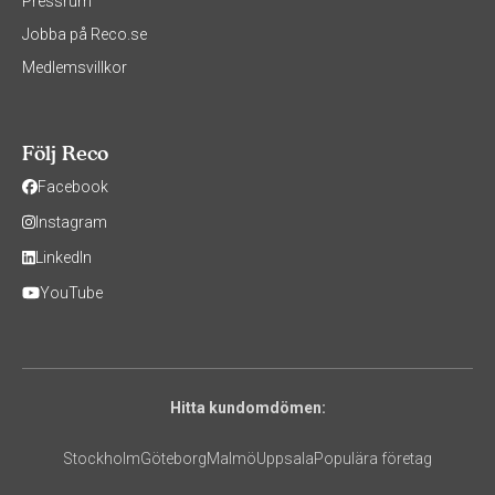
Pressrum
Jobba på Reco.se
Medlemsvillkor
Följ Reco
Facebook
Instagram
LinkedIn
YouTube
Hitta kundomdömen:
Stockholm
Göteborg
Malmö
Uppsala
Populära företag