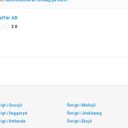
ett
rekommenderat företag på Reco?
laffär AB
2.0
igt i Gnosjö
Övrigt i Mullsjö
igt i Vaggeryd
Övrigt i Jönköping
igt i Vetlanda
Övrigt i Eksjö