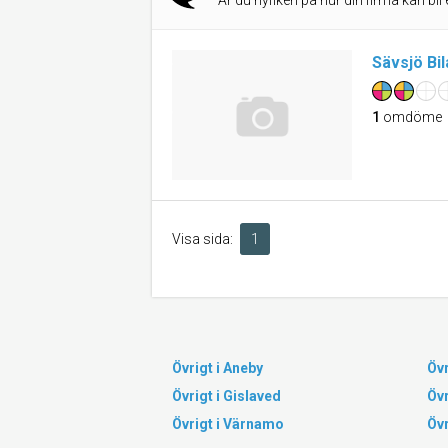
Är du nyfiken på hur din firma kan bli 
Sävsjö Bi
1
omdöme
Visa sida:
1
Övrigt i Aneby
Övr
Övrigt i Gislaved
Övr
Övrigt i Värnamo
Övr