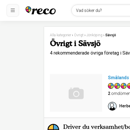
Vad söker du?
Alla kategorier
›
Övrigt
›
Jönköping
›
Sävsjö
Övrigt i Sävsjö
4 rekommenderade övriga företag i Sä
Smålands 
2
omdöme
Herbe
Driver du verksamhet/bo