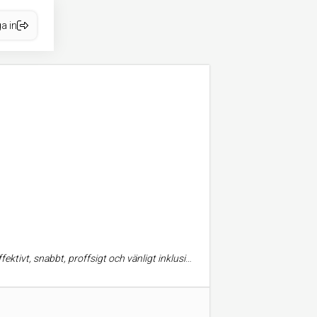
a in
sigt och vänligt inklusive flyttstädning, bara rekommendera+++++