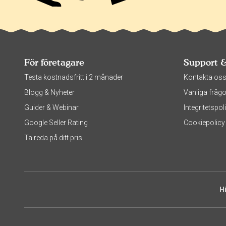
För företagare
Support 
Testa kostnadsfritt i 2 månader
Kontakta os
Blogg & Nyheter
Vanliga frågo
Guider & Webinar
Integritetsp
Google Seller Rating
Cookiepolicy
Ta reda på ditt pris
H