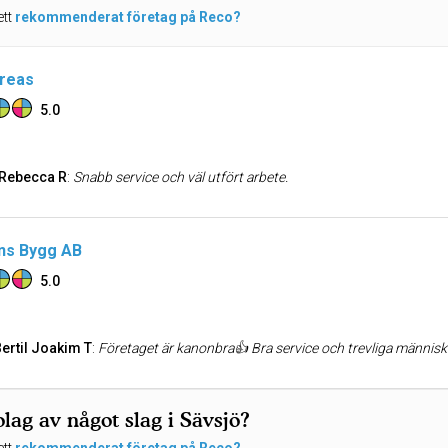
ett
rekommenderat företag på Reco?
dreas
5.0
 Rebecca R
:
Snabb service och väl utfört arbete.
ns Bygg AB
5.0
Bertil Joakim T
:
Företaget är kanonbra👍 Bra service och trevliga människ
lag av något slag i Sävsjö?