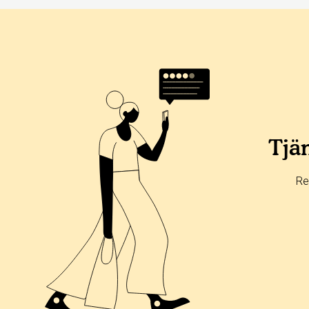
Tjän
Re