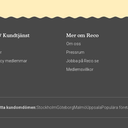
& Kundtjänst
Mer om Reco
s
Om oss
r
Pressrum
olicy medlemmar
Jobba på Reco.se
Medlemsvillkor
itta kundomdömen:
Stockholm
Göteborg
Malmö
Uppsala
Populära före