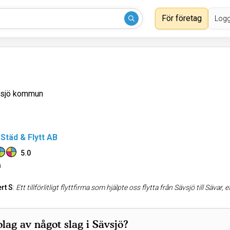
För företag
Logg
vsjö kommun
Städ & Flytt AB
5.0
n
rt S
:
Ett tillförlitligt flyttfirma som hjälpte oss flytta från Sävsjö till Sävar, effektivt, snabbt, proff
lag av något slag i Sävsjö?