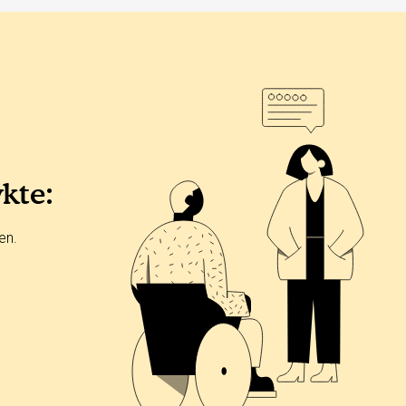
ykte:
en.