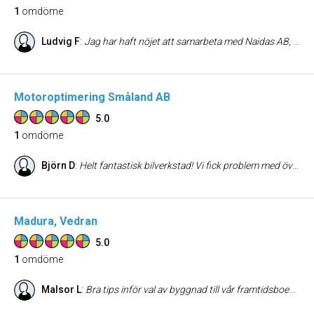
1
omdöme
Ludvig F
:
Jag har haft nöjet att samarbeta med Naidas AB, och jag kan med glädje konstatera att deras tjänster inom släpvagnsuthyrning och rekond av fordon är av högsta kvalitet. Uthyrningen av släpvagnar var både smidig och effektiv, med en utmärkt flotta av fordon som uppfyllde våra behov perfekt. Rekonditioneringen av våra fordon överträffade våra förväntningar. Naidas AB:s noggrannhet och professionalism har gett våra fordon ett nytt liv, vilket återspeglas i deras utseende och prestanda. Jag rekommenderar varmt Naidas AB för företag som söker pålitliga och professionella tjänster inom dessa områden. Deras engagemang för kvalitet och kundnöjdhet är verkligen imponerande.
Motoroptimering Småland AB
5.0
1
omdöme
Björn D
:
Helt fantastisk bilverkstad! Vi fick problem med överhettat kylarsystem på väg från Stockholm till Skåne och blev tvungna att övernatta i närheten av Gränna. Efter att ha ringt runt till massor av bilverkstäder fick vi slutligen kontakt med denna. Vilken lyckoträff det visade sig vara! Det konstaterades att såväl en trasig vattenpump som kamrem och termostat behövde bytas. Trots att det var klämdag lyckades de duktiga killarna både ordna fram de delar som behövdes ända från Jönköping och reparera bilen så att vi kunde köra vidare samma eftermiddag. Vi var överlyckliga och kan verkligen rekommendera denna verkstad. Helt outstanding!
Madura, Vedran
5.0
1
omdöme
Malsor L
:
Bra tips inför val av byggnad till vår framtidsboende! Proffsig och hör av sig i tid. Prisvärt!!