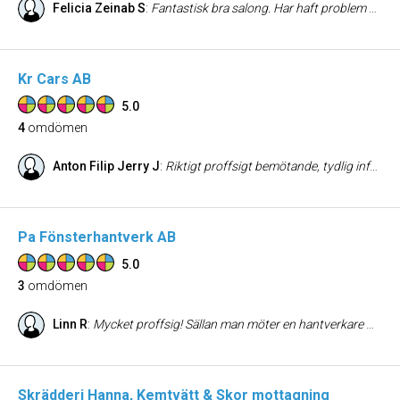
Felicia Zeinab S
:
Fantastisk bra salong. Har haft problem med min hy i många år och nu äntligen är en bra, tack vare otroliga behandlingar gjorda av Farideh. Kan starkt rekommendera detta ställe.
Kr Cars AB
5.0
4
omdömen
Anton Filip Jerry J
:
Riktigt proffsigt bemötande, tydlig info och hjälpsam. Dessutom väldigt trevlig, rekommenderar starkt!
Pa Fönsterhantverk AB
5.0
3
omdömen
Linn R
:
Mycket proffsig! Sällan man möter en hantverkare med sådant driv och kärlek till sitt yrke idag.
Skrädderi Hanna, Kemtvätt & Skor mottagning