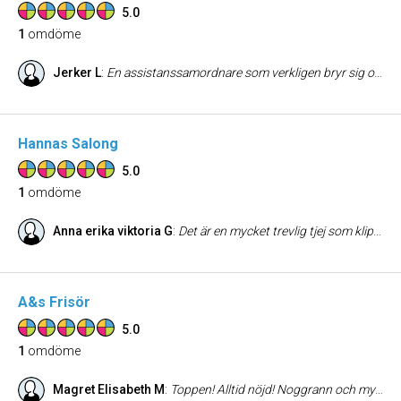
5.0
1
omdöme
Jerker L
:
En assistanssamordnare som verkligen bryr sig om brukarna och sina anställda och gör sitt yttersta. Stort hjärta tillsammans med hög kompetens. Rekommenderar varmt
Hannas Salong
5.0
1
omdöme
Anna erika viktoria G
:
Det är en mycket trevlig tjej som klipper. Jag blev supernöjd och återkommit. Jättenöjd varje gång. Lätt att få tid och ett bra pris när man blir nöjd. Tipsar er verkligen att gå hit. Tack !!!
A&s Frisör
5.0
1
omdöme
Magret Elisabeth M
:
Toppen! Alltid nöjd! Noggrann och mycket trevlig.