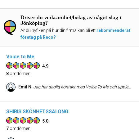
Driver du verksamhet/bolag av något slag i
Jönköping?
Är du nyfiken på hur din firma kan bli ett
rekommenderat
företag på Reco?
Voice to Me
4.9
8
omdömen
Emil N
:
Jag har daglig kontakt med Voice To Me och upplever alltid ett professionellt och tryggt bemötande. De lever dessutom alltid upp till mina förväntningar och är en pålitlig samarbetspartner
SHIRIS SKÖNHETSSALONG
5.0
7
omdömen