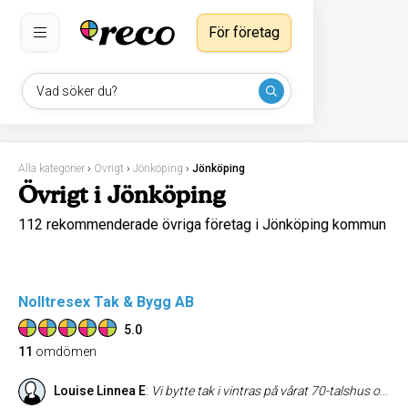
För företag
Vad söker du?
Alla kategorier
›
Övrigt
›
Jönköping
›
Jönköping
Övrigt i Jönköping
112 rekommenderade övriga företag i Jönköping kommun
Nolltresex Tak & Bygg AB
5.0
11
omdömen
Louise Linnea E
:
Vi bytte tak i vintras på vårat 70-talshus och är så nöjda, både med slutresultatet och bemötandet av samtliga på företaget. Vi är så nöjda att vi anlitat dom igen, till hösten får vi fönstren utbytta av samma gäng. Kan varmt rekommendera!