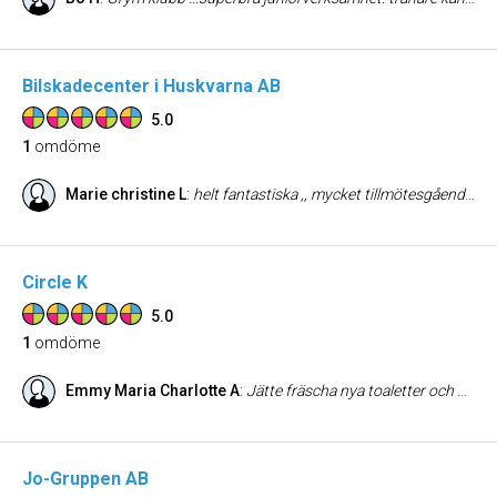
Bilskadecenter i Huskvarna AB
5.0
1
omdöme
Marie christine L
:
helt fantastiska ,, mycket tillmötesgående och proffesionella ,,,gör alltid det där lilla extra
Circle K
5.0
1
omdöme
Emmy Maria Charlotte A
:
Jätte fräscha nya toaletter och bra stor butik!
Jo-Gruppen AB