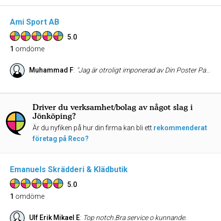
Ami Sport AB
5.0
1
omdöme
Muhammad F
:
"Jag är otroligt imponerad av Din Poster Paradis AB! Affischerna jag beställde är av fantastisk kvalitet och ser exakt ut som jag förväntade mig. Leveransen var snabb, och kundservicen var utmärkt. Jag uppskattar också hur enkelt det var att beställa på deras hemsida. Jag rekommenderar starkt detta företag till alla som söker stiliga och hållbara affischer. Kommer definitivt att beställa igen! ⭐⭐⭐⭐⭐"
Driver du verksamhet/bolag av något slag i
Jönköping?
Är du nyfiken på hur din firma kan bli ett
rekommenderat
företag på Reco?
Emanuels Skrädderi & Klädbutik
5.0
1
omdöme
Ulf Erik Mikael E
:
Top notch.Bra service o kunnande.