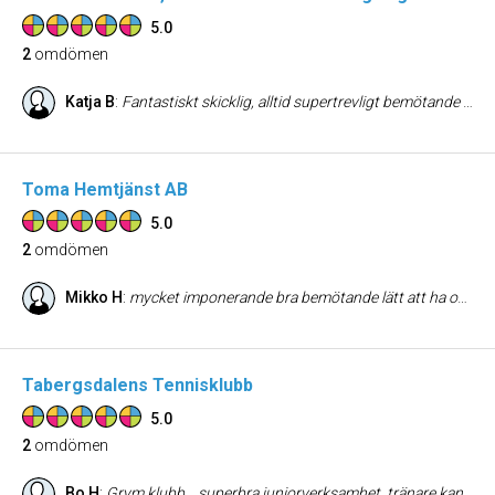
5.0
2
omdömen
Katja B
:
Fantastiskt skicklig, alltid supertrevligt bemötande med snabb service. Har gått till honom med mina plagg i flera år. Vid ett tillfälle kom jag in med min sons byxor och visade endast upp en bild av min son. Nader sprättade upp hela byxan, sydde ihop den igen och den satt helt perfekt. En skickligare skräddare skulle man få leta länge efter 🤩
Toma Hemtjänst AB
5.0
2
omdömen
Mikko H
:
mycket imponerande bra bemötande lätt att ha och göra med. grymt resultat rekomenderar absolut att boka hemstäd av dom.
Tabergsdalens Tennisklubb
5.0
2
omdömen
Bo H
:
Grym klubb ...superbra juniorverksamhet. tränare kanonbra och en jättefin anlägging