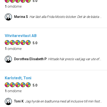
5.0
1
omdöme
Marina S
:
Har läst alla Frida Moisto böcker. Det är de bästa böckerna som finns. Gillar den ungdomliga stilen som böckerna är skrivna på. De innehåller allt av spänning när man följer Lisa som tack och lov inte finner sig att vara lika tråkiga som andra man kan läsa om. Lisa kanman bars älska av hela sitt ❤️. Bra skrivit Frida! Du är bäst i alla lägen! Mvh Marina Sagemar
Vitvitarevitast AB
5.0
1
omdöme
Dorothea Elisabeth P
:
Hittade här precis vad jag var ute efter och fick hem beställningen trots krångel med Payson. Mycket bra kundservice och trevlig butik. TACK!!!
Karlstedt, Toni
5.0
1
omdöme
Toni K
:
Jag hyrde en badtunna med all inclusive till min fest och det var så lyckat! Fantastisk service med utkörning och allt man kan tänkas behöva. Bra och enkel kommunikation, rekommenderas varmt!