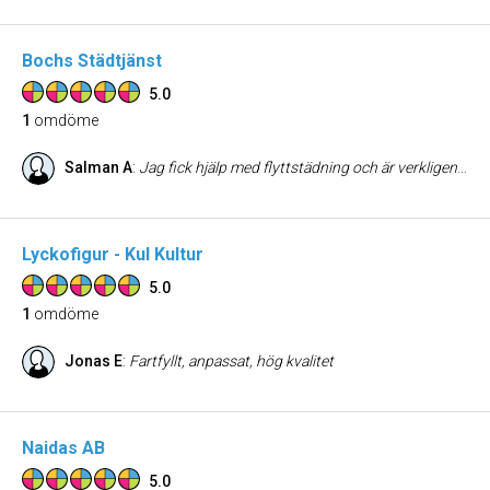
Bochs Städtjänst
5.0
1
omdöme
Salman A
:
Jag fick hjälp med flyttstädning och är verkligen nöjd med resultatet. Kommunikationen fungerade smidigt och priset motsvarade absolut kvaliteten på arbetet. Besiktingen gick igenom utan några anmärkningar. Rekommenderas varmt!
Lyckofigur - Kul Kultur
5.0
1
omdöme
Jonas E
:
Fartfyllt, anpassat, hög kvalitet
Naidas AB
5.0