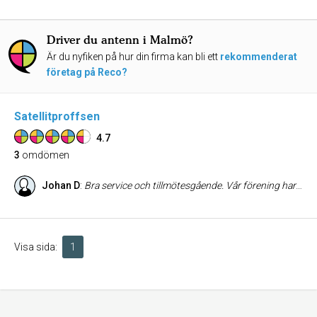
Driver du antenn i Malmö?
Är du nyfiken på hur din firma kan bli ett
rekommenderat
företag på Reco?
Satellitproffsen
4.7
3
omdömen
Johan D
:
Bra service och tillmötesgående. Vår förening har haft deras utrusning i många år. Vi har även använt dem för service av Antenn-system. Kompetenta och lätta att kommunicera med.
Visa sida:
1