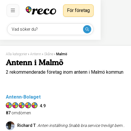
För företag
Vad söker du?
Alla kategorier
›
Antenn
›
Skåne
›
Malmö
Antenn i Malmö
2 rekommenderade företag inom antenn i Malmö kommun
Antenn-Bolaget
4.9
87
omdömen
Richard T
:
Anten inställning Snabb bra service trevligt bemötande och väldigt snabbt