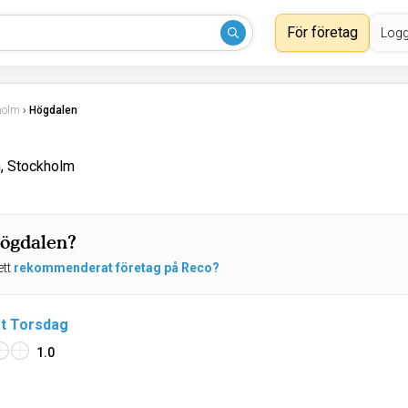
För företag
Logg
holm
›
Högdalen
n, Stockholm
Högdalen?
ett
rekommenderat företag på Reco?
at Torsdag
1.0