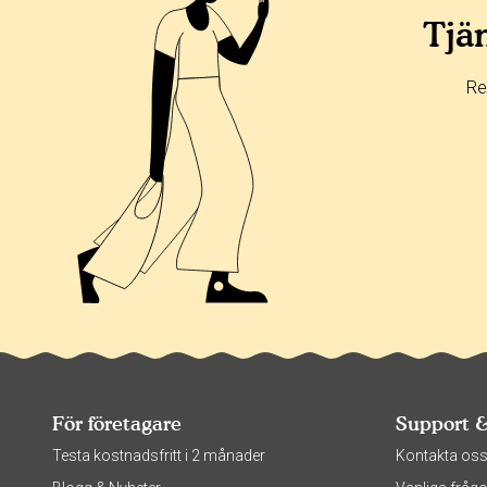
Tjän
Re
För företagare
Support 
Testa kostnadsfritt i 2 månader
Kontakta os