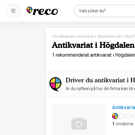
Vad söker du?
Alla kategorier
›
Antikvariat
›
Stockholms län
›
Stock
Antikvariat i Högdalen
1 rekommenderat antikvariat i Högdale
Driver du antikvariat i 
Är du nyfiken på hur din firma kan bli 
Antikvari
1
omdöme