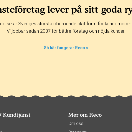
steföretag lever på sitt goda r
co.se är Sveriges största oberoende plattform för kundomdöm
Vi jobbar sedan 2007 för bättre företag och nöjda kunder.
Så här fungerar Reco »
& Kundtjänst
Mer om Reco
s
Om oss