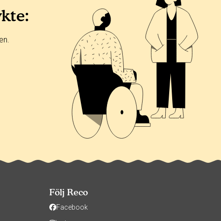
ykte:
en.
Följ Reco
Facebook