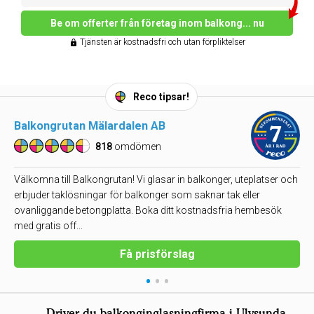
Be om offerter från företag inom balkong... nu
Tjänsten är kostnadsfri och utan förpliktelser
Reco tipsar!
Balkongrutan Mälardalen AB
818
omdömen
Välkomna till Balkongrutan! Vi glasar in balkonger, uteplatser och
erbjuder taklösningar för balkonger som saknar tak eller
ovanliggande betongplatta. Boka ditt kostnadsfria hembesök
med gratis off...
Få prisförslag
•
•
•
Driver du balkonginglasningfirma i Ulvsunda