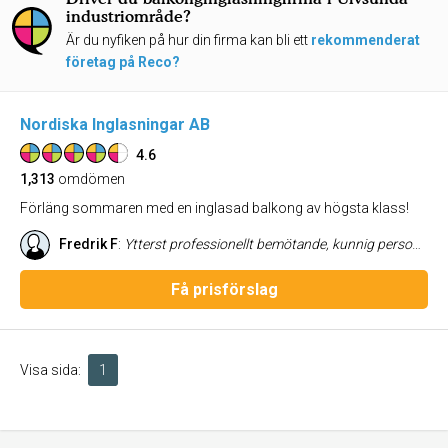
industriområde?
Är du nyfiken på hur din firma kan bli ett
rekommenderat
företag på Reco?
Nordiska Inglasningar AB
4.6
1,313
omdömen
Förläng sommaren med en inglasad balkong av högsta klass!
Fredrik F
:
Ytterst professionellt bemötande, kunnig personal och dessutom fick de en lucka så min balkong blev inglasad ett par månader tidigare än först utlovat. Inglasningen håller väldigt hög kvalitet och med livstids garanti behöver man aldrig oroa sig.
Få prisförslag
Visa sida:
1