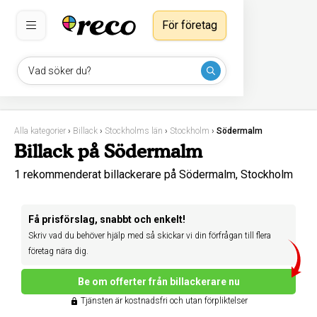
För företag
Vad söker du?
Alla kategorier
›
Billack
›
Stockholms län
›
Stockholm
›
Södermalm
Billack på Södermalm
1 rekommenderat billackerare på Södermalm, Stockholm
Få prisförslag, snabbt och enkelt!
Skriv vad du behöver hjälp med så skickar vi din förfrågan till flera
företag nära dig.
Be om offerter från billackerare nu
Tjänsten är kostnadsfri och utan förpliktelser