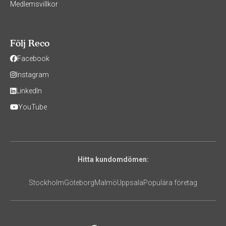
Medlemsvillkor
Följ Reco
Facebook
Instagram
LinkedIn
YouTube
Hitta kundomdömen:
Stockholm
Göteborg
Malmö
Uppsala
Populära företag