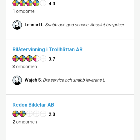
4.0
1
omdöme
Lennart L
:
Snabb och god service. Absolut bra priser på bildelarna. Bra att de fotat delarna de har på lager så man ser vad man köper, förutsatt att man har internet är klart...
Bilåtervinning i Trollhättan AB
3.7
3
omdömen
Wajeh S
:
Bra service och snabb leverans L
Redox Bildelar AB
2.0
2
omdömen