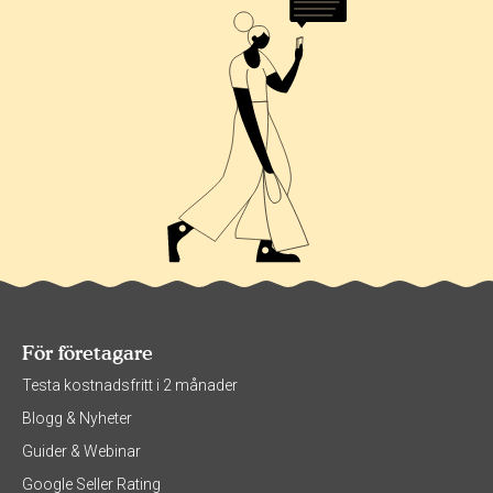
För företagare
Testa kostnadsfritt i 2 månader
Blogg & Nyheter
Guider & Webinar
Google Seller Rating