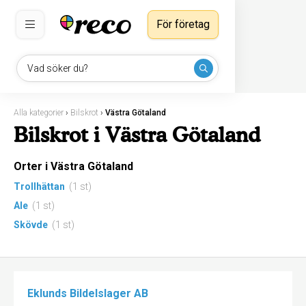
För företag
Vad söker du?
Alla kategorier
›
Bilskrot
›
Västra Götaland
Bilskrot i Västra Götaland
Orter i Västra Götaland
Trollhättan
(1 st)
Ale
(1 st)
Skövde
(1 st)
Eklunds Bildelslager AB