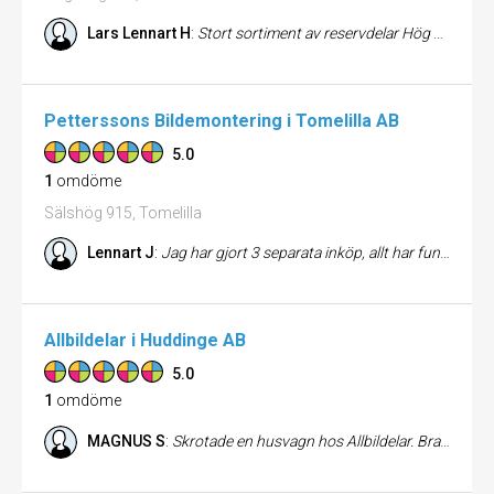
Lars Lennart H
:
Stort sortiment av reservdelar Hög service
Petterssons Bildemontering i Tomelilla AB
5.0
1
omdöme
Sälshög 915, Tomelilla
Lennart J
:
Jag har gjort 3 separata inköp, allt har fungerat bra. Mycket bra och hjälpsam personal. Jag helnöjd.
Allbildelar i Huddinge AB
5.0
1
omdöme
MAGNUS S
:
Skrotade en husvagn hos Allbildelar. Bra telefonsupport och utmärkt bemötande när jag kom dit med husvagnen. Registrerin...