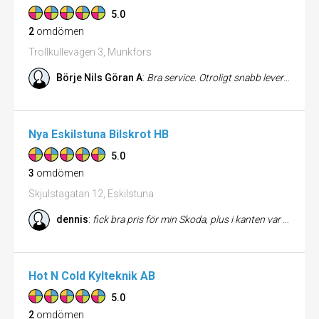
5.0
2
omdömen
Trollkullevägen 3, Munkfors
Börje Nils Göran A
:
Bra service. Otroligt snabb leverans. Så nöjd med detta företag 👍👍👍
Nya Eskilstuna Bilskrot HB
5.0
3
omdömen
Skjulstagatan 12, Eskilstuna
dennis
:
fick bra pris för min Skoda, plus i kanten var att de kom och hämta upp den hemma hos mig. Trevliga grabbar !
Hot N Cold Kylteknik AB
5.0
2
omdömen