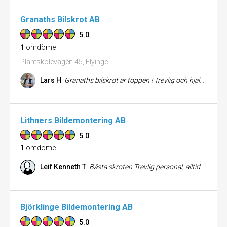
Granaths Bilskrot AB
5.0
1
omdöme
Plantskolevägen 45, Flyinge
Lars H
:
Granaths bilskrot är toppen ! Trevlig och hjälpsam personal. Bra priser. Jag trodde att jag köpte en begagnad kromlist m...
Lithners Bildemontering AB
5.0
1
omdöme
Leif Kenneth T
:
Bästa skroten Trevlig personal, alltid positiva.
Björklinge Bildemontering AB
5.0