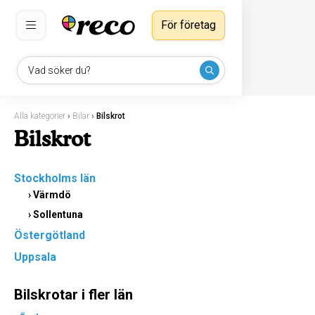
För företag
Vad söker du?
Alla kategorier
›
Bilar
›
Bilskrot
Bilskrot
Stockholms län
›
Värmdö
›
Sollentuna
Östergötland
Uppsala
Bilskrotar i fler län