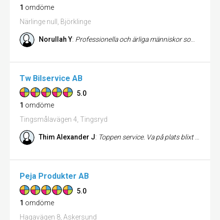
1
omdöme
Närlinge null, Björklinge
Norullah Y
:
Professionella och ärliga människor som vet vad de håller på med och man märker att de är seriösa och erfarna.
Tw Bilservice AB
5.0
1
omdöme
Tingsmålavägen 4, Tingsryd
Thim Alexander J
:
Toppen service. Va på plats blixt snabbt och löste mitt problem på noll tid. Rekommenderas varmt
Peja Produkter AB
5.0
1
omdöme
Hagavägen 8, Askersund