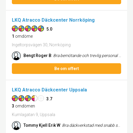
LKQ Atracco Däckcenter Norrköping
5.0
1
omdöme
Ingeltorpsvägen 30, Norrköping
Bengt Roger B
:
Bra bemötande och trevlig personal , Emil , fixade nya däck och sålde även in däckhotell och hjulinställning . Blir n...
Be om offert
LKQ Atracco Däckcenter Uppsala
3.7
3
omdömen
Kumlagatan 9, Uppsala
Tommy Kjell Erik W
:
Bra däckverkstad med snabb service!