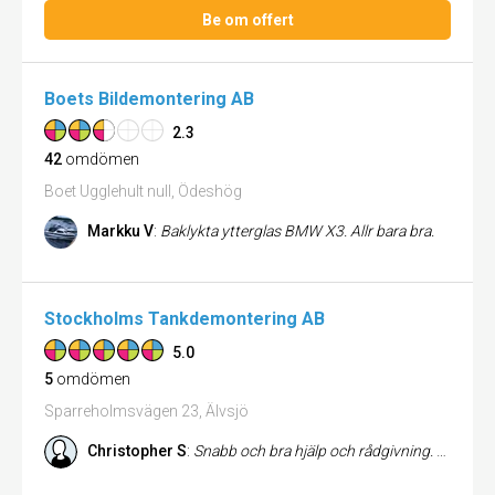
Be om offert
Boets Bildemontering AB
2.3
42
omdömen
Boet Ugglehult null, Ödeshög
Markku V
:
Baklykta ytterglas BMW X3. Allr bara bra.
Stockholms Tankdemontering AB
5.0
5
omdömen
Sparreholmsvägen 23, Älvsjö
Christopher S
:
Snabb och bra hjälp och rådgivning. Mats är riktigt kunnig och hjälpte mig med vägledning och kunskap!