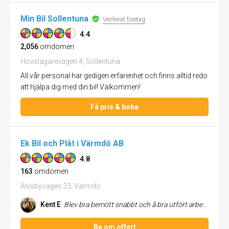
Min Bil Sollentuna
Verifierat företag
4.4
2,056
omdömen
Hovslagarevägen 4, Sollentuna
All vår personal har gedigen erfarenhet och finns alltid redo
att hjälpa dig med din bil! Välkommen!
Få pris & boka
Ek Bil och Plåt i Värmdö AB
4.8
163
omdömen
Älvsbyvägen 33, Värmdö
Kent E
:
Blev bra bemött snabbt och å bra utfört arbete kan rekommenderas Kent
Be om offert