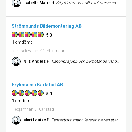
Isabella Maria R
:
Så jäkla bra! Får allt fixat precis som jag vill och även bättre. Super billigt för det man vill ha fixat. Och det tar ...
Strömsunds Bildemontering AB
5.0
1
omdöme
Ramselevägen 44, Strömsund
Nils Anders H
:
kanonbra jobb och bemötande/ Anders
Frykmalm i Karlstad AB
5.0
1
omdöme
Hedjämnan 3, Karlstad
Mari Louise E
:
Fantastiskt snabb leverans av en startmotor i ett akut läge. Beställde motorn vid lunch och hade den på förmiddagen dage...