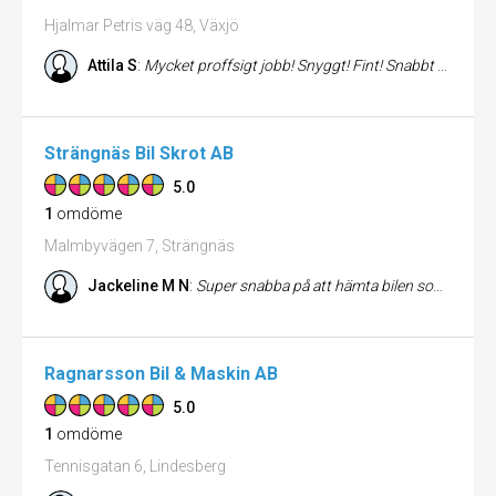
Hjalmar Petris väg 48, Växjö
Attila S
:
Mycket proffsigt jobb! Snyggt! Fint! Snabbt från beställning till montering på plats! Mkt trevlig personal!👍 Rekommen...
Strängnäs Bil Skrot AB
5.0
1
omdöme
Malmbyvägen 7, Strängnäs
Jackeline M N
:
Super snabba på att hämta bilen som vi ville få bort ! De var super behjälpliga och snabba!! jag rekommenderar de starkt...
Ragnarsson Bil & Maskin AB
5.0
1
omdöme
Tennisgatan 6, Lindesberg