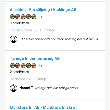
Allbildelar Försäljning i Huddinge AB
5.0
3
omdömen
Hökärrsvägen 125, Huddinge
Jan I
:
Bra priser och fick däck som jag beställt på 2 dagar. Superservice
Tyringe Bildemontering AB
5.0
2
omdömen
Deleberga 2831, Tyringe
Naomi T
:
Trevliga och har rimliga priser
Munkfors Bil AB - Munkfors Bilskrot