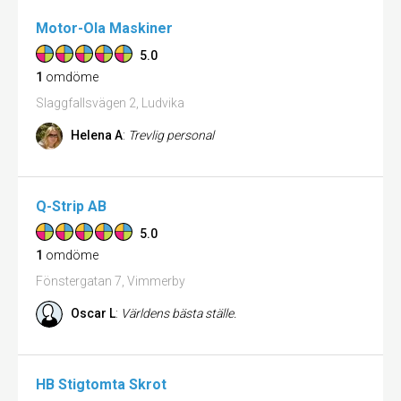
Motor-Ola Maskiner
5.0
1
omdöme
Slaggfallsvägen 2, Ludvika
Helena A
:
Trevlig personal
Q-Strip AB
5.0
1
omdöme
Fönstergatan 7, Vimmerby
Oscar L
:
Världens bästa ställe.
HB Stigtomta Skrot