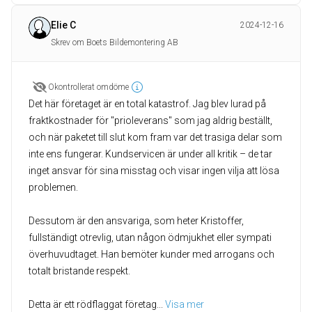
Elie C
2024-12-16
Skrev om Boets Bildemontering AB
Okontrollerat omdöme
Det här företaget är en total katastrof. Jag blev lurad på
fraktkostnader för "prioleverans" som jag aldrig beställt,
och när paketet till slut kom fram var det trasiga delar som
inte ens fungerar. Kundservicen är under all kritik – de tar
inget ansvar för sina misstag och visar ingen vilja att lösa
problemen.
Dessutom är den ansvariga, som heter Kristoffer,
fullständigt otrevlig, utan någon ödmjukhet eller sympati
överhuvudtaget. Han bemöter kunder med arrogans och
totalt bristande respekt.
Detta är ett rödflaggat företag
... 
Visa mer