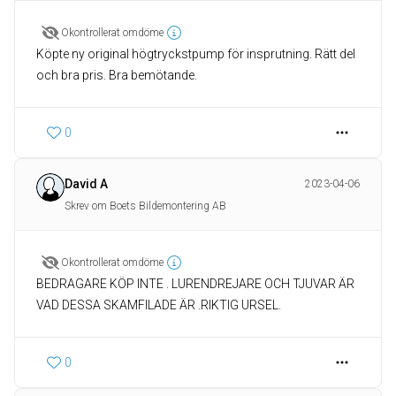
Okontrollerat omdöme
Köpte ny original högtryckstpump för insprutning. Rätt del
och bra pris. Bra bemötande.
0
David A
2023-04-06
Skrev om Boets Bildemontering AB
Okontrollerat omdöme
BEDRAGARE KÖP INTE . LURENDREJARE OCH TJUVAR ÄR
VAD DESSA SKAMFILADE ÄR .RIKTIG URSEL.
0