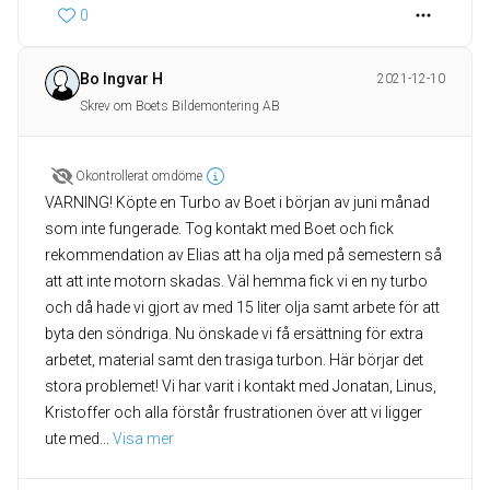
0
Bo Ingvar H
2021-12-10
Skrev om Boets Bildemontering AB
Okontrollerat omdöme
VARNING! Köpte en Turbo av Boet i början av juni månad
som inte fungerade. Tog kontakt med Boet och fick
rekommendation av Elias att ha olja med på semestern så
att att inte motorn skadas. Väl hemma fick vi en ny turbo
och då hade vi gjort av med 15 liter olja samt arbete för att
byta den söndriga. Nu önskade vi få ersättning för extra
arbetet, material samt den trasiga turbon. Här börjar det
stora problemet! Vi har varit i kontakt med Jonatan, Linus,
Kristoffer och alla förstår frustrationen över att vi ligger
ute med
... 
Visa mer