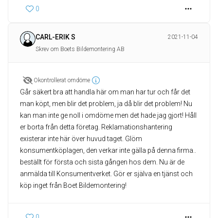
0
CARL-ERIK S
2021-11-04
Skrev om Boets Bildemontering AB
Okontrollerat omdöme
Går säkert bra att handla här om man har tur och får det
man köpt, men blir det problem, ja då blir det problem! Nu
kan man inte ge noll i omdöme men det hade jag gjort! Håll
er borta från detta företag. Reklamationshantering
existerar inte här över huvud taget. Glöm
konsumentköplagen, den verkar inte gälla på denna firma..
beställt för första och sista gången hos dem. Nu är de
anmälda till Konsumentverket. Gör er själva en tjänst och
köp inget från Boet Bildemontering!
0