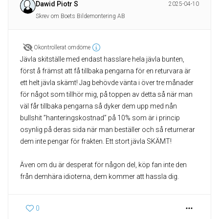
Dawid Piotr S
2025-04-10
Skrev om Boets Bildemontering AB
Okontrollerat omdöme
Jävla skitställe med endast hasslare hela jävla bunten,
först å främst att få tillbaka pengarna för en returvara är
ett helt jävla skämt! Jag behövde vänta i över tre månader
för något som tillhör mig, på toppen av detta så när man
väl får tillbaka pengarna så dyker dem upp med nån
bullshit ”hanteringskostnad” på 10% som är i princip
osynlig på deras sida när man beställer och så returnerar
dem inte pengar för frakten. Ett stort jävla SKÄMT!
Även om du är desperat för någon del, köp fan inte den
från demhära idioterna, dem kommer att hassla dig.
0