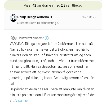
Visar
42
omdömen med
2.3
i snittbetyg
Philip Bengt Wilhelm D
2026-06-29
Skrev om Boets Bildemontering AB
Okontrollerat omdöme
VARNING! Riktiga skojare! Köpte 2 skärmar till en audi a3.
När jag fick skärmarna var det två olika.. en med hål för
blinkers och en utan.. då hävdar Christoffer att jag som
kund ska göra ett eget hål och att vänster framskärm med
hål har utgått. Han sa dessutom att jag som kund har
ansvar att veta att jag eventuellt kan få göra egna
justeringar på delar jag köper. Bedrövlig person på en sån
roll.
De påstår att delen passar... bara att man inte kan få dit en
blinkers på den sidan. Hålet kan man inte göra själv då det
är
... 
Visa mer