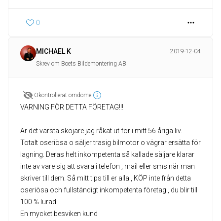
0
MICHAEL K
2019-12-04
Skrev om Boets Bildemontering AB
Okontrollerat omdöme
VARNING FÖR DETTA FÖRETAG!!!
Är det värsta skojare jag råkat ut för i mitt 56 åriga liv.
Totalt oseriösa o säljer trasig bilmotor o vägrar ersätta för
lagning. Deras helt inkompetenta så kallade säljare klarar
inte av vare sig att svara i telefon , mail eller sms när man
skriver till dem. Så mitt tips till er alla , KÖP inte från detta
oseriösa och fullständigt inkompetenta företag , du blir till
100 % lurad.
En mycket besviken kund