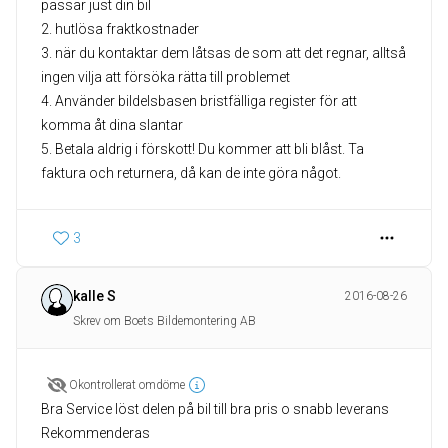
passar just din bil
2. hutlösa fraktkostnader
3. när du kontaktar dem låtsas de som att det regnar, alltså
ingen vilja att försöka rätta till problemet
4. Använder bildelsbasen bristfälliga register för att
komma åt dina slantar
5. Betala aldrig i förskott! Du kommer att bli blåst. Ta
3
kalle S
2016-08-26
Skrev om Boets Bildemontering AB
Okontrollerat omdöme
Bra Service löst delen på bil till bra pris o snabb leverans
Rekommenderas