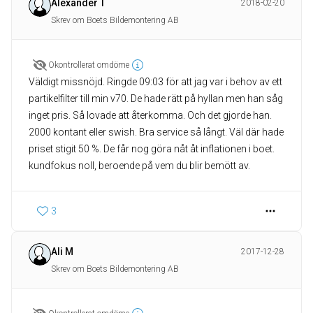
Alexander T
2018-02-20
Skrev om Boets Bildemontering AB
Okontrollerat omdöme
Väldigt missnöjd. Ringde 09:03 för att jag var i behov av ett
partikelfilter till min v70. De hade rätt på hyllan men han såg
inget pris. Så lovade att återkomma. Och det gjorde han.
2000 kontant eller swish. Bra service så långt. Väl där hade
priset stigit 50 %. De får nog göra nåt åt inflationen i boet.
kundfokus noll, beroende på vem du blir bemött av.
3
Ali M
2017-12-28
Skrev om Boets Bildemontering AB