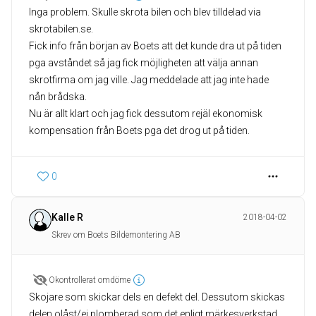
Inga problem. Skulle skrota bilen och blev tilldelad via
skrotabilen.se.
Fick info från början av Boets att det kunde dra ut på tiden
pga avståndet så jag fick möjligheten att välja annan
skrotfirma om jag ville. Jag meddelade att jag inte hade
nån brådska.
Nu är allt klart och jag fick dessutom rejäl ekonomisk
kompensation från Boets pga det drog ut på tiden.
0
Kalle R
2018-04-02
Skrev om Boets Bildemontering AB
Okontrollerat omdöme
Skojare som skickar dels en defekt del. Dessutom skickas
delen olåst/ej plomberad som det enligt märkesverkstad