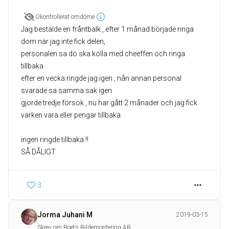
Okontrollerat omdöme
Jag bestälde en fråntbalk , efter 1 månad började ringa
dom när jag inte fick delen,
personalen sa do ska kolla med cheeffen och ringa
tillbaka .
efter en vecka ringde jag igen , nån annan personal
svarade sa samma sak igen
gjorde tredje försök , nu har gått 2 månader och jag fick
varken vara eller pengar tillbaka
ingen ringde tillbaka !!
SÅ DÅLIGT
3
Jorma Juhani M
2019-03-15
Skrev om Boets Bildemontering AB