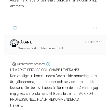
Alltså marknadsför de Hella produkter men skickar billigt
alternativ.
1
HÅKAN L
2020-01-27
Skrev om Boets Bildemontering AB
Okontrollerat omdöme
UTMÄRKT SERVICE OCH SNABB LEVERANS!
Kan verkligen rekommendera Boets bildemontering dom
är, hjälpsamma, har bra priser och service samt snabb
leverans. Om behovet uppstår för mer delar så vänder jag
mig givetvis i första hand till Boets bildemo. TACK FÖR
PROFESSIONELL HJÄLP! REKOMMENDERAS!!
Håkan L