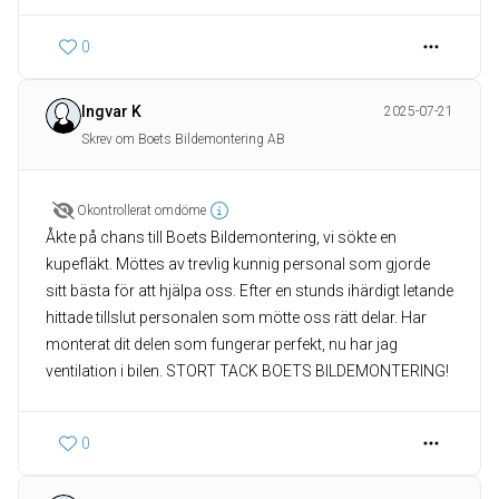
0
Ingvar K
2025-07-21
Skrev om Boets Bildemontering AB
Okontrollerat omdöme
Åkte på chans till Boets Bildemontering, vi sökte en
kupefläkt. Möttes av trevlig kunnig personal som gjorde
sitt bästa för att hjälpa oss. Efter en stunds ihärdigt letande
hittade tillslut personalen som mötte oss rätt delar. Har
monterat dit delen som fungerar perfekt, nu har jag
ventilation i bilen. STORT TACK BOETS BILDEMONTERING!
0