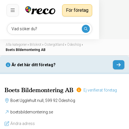
För företag
Vad söker du?
Alla kategorier
›
Bilskrot
›
Östergötland
›
Ödeshög
›
Boets Bildemontering AB
Är det här ditt företag?
Boets Bildemontering AB
Ej verifierat företag
Boet Ugglehult null, 599 92 Ödeshög
boetsbildemontering.se
Ändra adress