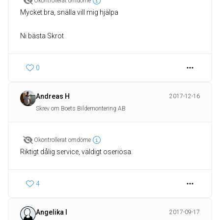
Okontrollerat omdöme
Mycket bra, snälla vill mig hjälpa
Ni bästa Skrot
0
Andreas H
2017-12-16
Skrev om Boets Bildemontering AB
Okontrollerat omdöme
Riktigt dålig service, väldigt oseriösa.
4
Angelika I
2017-09-17