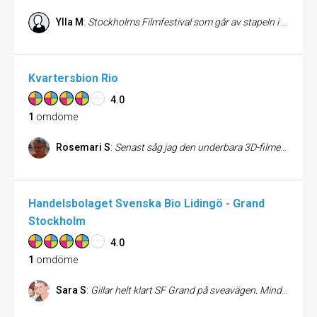
Ylla M
:
Stockholms Filmfestival som går av stapeln i november varje år är en riktig höjdpunkt för alla oss som älskar film. Här får man se allt som man önskar att SF och de andra jättarna borde visa istället för "Pledge This" och annan skit. De små namnen med de stora filmerna, helt enkelt. Utbudet är brett och stundtals spretigt, hemsidan kan vara svår att navigera och informationen om filmerna är stundtals bristande. Men kvalitén är så hög att det gärna ses mellan fingrarna på. Filmfestivalen är peaken på Stockholms kulturår. Litet minus för att vissa filmer bara visas på dagtid, då man inte har möjlighet att gå om man jobbar 9-5.
Kvartersbion Rio
4.0
1
omdöme
Rosemari S
:
Senast såg jag den underbara 3D-filmen med U2 där. Det här är bion som ligger i framkant med digitala visningar och alltid har filmer med kvalitet.
Handelsbolaget Svenska Bio Lidingö - Grand
Stockholm
4.0
1
omdöme
Sara S
:
Gillar helt klart SF Grand på sveavägen. Mindre biograf med en mer genuin känsla. Begränsat utbud av filmer, men publiken är därav mer selekterad och lugnare. Helt ok stolar och benutrymme.