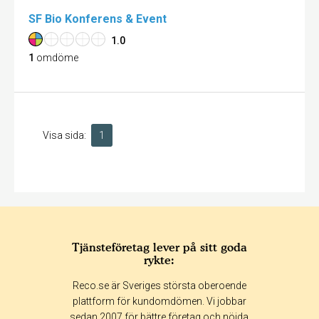
SF Bio Konferens & Event
1.0
1
omdöme
Visa sida:
1
Tjänsteföretag lever på sitt goda
rykte:
Reco.se är Sveriges största oberoende
plattform för kundomdömen. Vi jobbar
sedan 2007 för bättre företag och nöjda