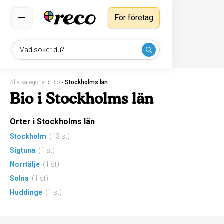
För företag
Vad söker du?
Alla kategorier
›
Bio
›
Stockholms län
Bio i Stockholms län
Orter i Stockholms län
Stockholm
(13 st)
Sigtuna
(1 st)
Norrtälje
(1 st)
Solna
(1 st)
Huddinge
(1 st)