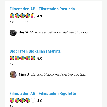
Filmstaden AB - Filmstaden Råsunda
4.3
6
omdömen
Jay W
:
Mysigare än såhär kan det inte bli på bio.
Biografen Biokällan i Märsta
5.0
1
omdöme
Nina U
:
Jättebra biograf med bra bild och ljud.
Filmstaden AB - Filmstaden Rigoletto
4.0
6
omdömen