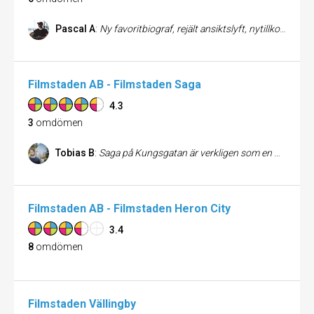
Pascal A
:
Ny favoritbiograf, rejält ansiktslyft, nytillkommen VIP avdelning med egen bar (perfekt för afterworken) och grym ljud/bild. Bra SF
Filmstaden AB - Filmstaden Saga
4.3
3
omdömen
Tobias B
:
Saga på Kungsgatan är verkligen som en Biograf ska vara. Riktigt trevlig personal och mysiga salonger utan ringande mobiltelefoner eller pubertala lirare som kastar popcorn. En bra biograf helt enkelt.
Filmstaden AB - Filmstaden Heron City
3.4
8
omdömen
Filmstaden Vällingby