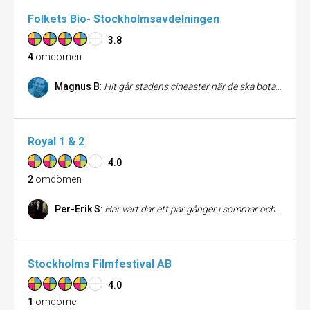
Folkets Bio- Stockholmsavdelningen
3.8
4
omdömen
Magnus B
:
Hit går stadens cineaster när de ska botanisera i udda filmer från landet utanför. I år har det redan varit judisk filmfestival såväl som afrikansk. Den hopplösa reklamen som annars är legio innan filmen startar är helt raderad. Här står filmen fri och på egna ben. Möjligen är staten med på nåt hörn – får man hoppas.
Royal 1 & 2
4.0
2
omdömen
Per-Erik S
:
Har vart där ett par gånger i sommar och kan inte säga annat än att jag har vart väldigt nöjd. Bra personal, trevlig lokal.
Stockholms Filmfestival AB
4.0
1
omdöme