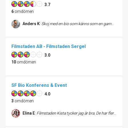
3.7
6
omdömen
Anders K
:
Skoj med en bio som känns som en gammal folkpark eller ett museum. Riktigt snyggt och man får en gammal, go biokänsla!
Filmstaden AB - Filmstaden Sergel
3.0
10
omdömen
SF Bio Konferens & Event
4.0
3
omdömen
Elina E
:
Filmstaden Kista tycker jag är bra. De har flera stora salonger och alltid de nyaste filmerna. Ett plus är att man kan gå och shoppa lite innan filmen börjar, eftersom andra centrum stänger långt innan klockan 9. Plus är också att de har många kassor, men ibland svårt att se vilka köer som leder till vilka kassor. Tycker även att godis och snacks ska ha en egen kö, så att man slipper stå i samma köer som de som ska köpa biljetter.