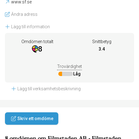
www.sf.se
Ändra adress
Lägg till information
Omdömen totalt
Snittbetyg
8
3.4
Trovärdighet
Låg
Lägg till verksamhetsbeskrivning
Skriv ett omdöme
8 omdömen om Filmstaden AB - Filmstaden