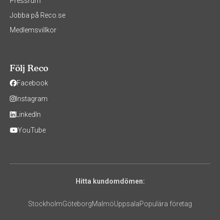
Pressrum
Jobba på Reco.se
Medlemsvillkor
Följ Reco
Facebook
Instagram
LinkedIn
YouTube
Hitta kundomdömen:
Stockholm
Göteborg
Malmö
Uppsala
Populära företag