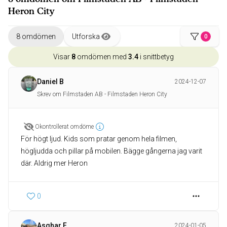
Heron City
8 omdömen
Utforska
0
Visar
8
omdömen med
3.4
i snittbetyg
Daniel B
2024-12-07
Skrev om Filmstaden AB - Filmstaden Heron City
Okontrollerat omdöme
För högt ljud. Kids som pratar genom hela filmen,
högljudda och pillar på mobilen. Bägge gångerna jag varit
där. Aldrig mer Heron
0
Asghar F
2024-01-05