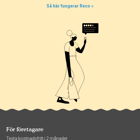
0%
Så här fungerar Reco »
0%
25%
För företagare
Testa kostnadsfritt i 2 månader