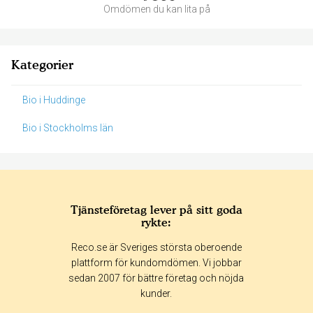
Omdömen du kan lita på
Kategorier
Bio i Huddinge
Bio i Stockholms län
Tjänsteföretag lever på sitt goda
rykte:
Betyg & tidpunkt:
Reco.se är Sveriges största oberoende
Alla
365 dagar
90 dagar
30 dagar
plattform för kundomdömen. Vi jobbar
sedan 2007 för bättre företag och nöjda
13%
kunder.
63%