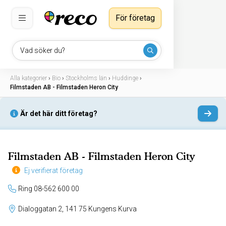
För företag
Vad söker du?
Alla kategorier
›
Bio
›
Stockholms län
›
Huddinge
›
Filmstaden AB - Filmstaden Heron City
Är det här ditt företag?
Filmstaden AB - Filmstaden Heron City
Ej verifierat företag
Ring 08-562 600 00
Dialoggatan 2, 141 75 Kungens Kurva