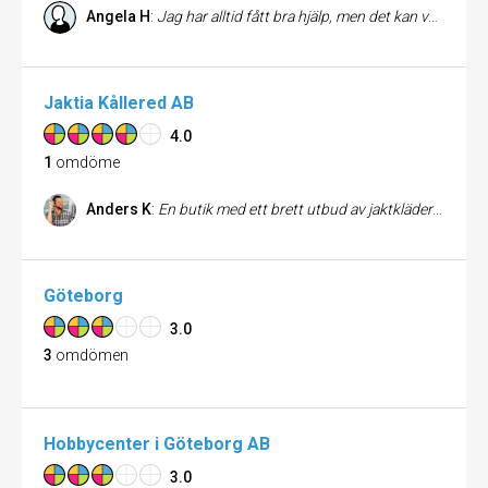
Angela H
:
Jag har alltid fått bra hjälp, men det kan vara lite stressad personal ibland. Men glada är dom iallafall. Man får hjälp med montering av bilstol om man vill.
Jaktia Kållered AB
4.0
1
omdöme
Anders K
:
En butik med ett brett utbud av jaktkläder och kläder för vildmark. Har riktigt bra märken men något oinspirerad personal, dock väldigt kunnig. Den stora vinsten i denna butiken är att det faktiskt finns en hel del olika kläder att välja mellan och att personalen är kunnig. Priserna är helt OK.
Göteborg
3.0
3
omdömen
Hobbycenter i Göteborg AB
3.0