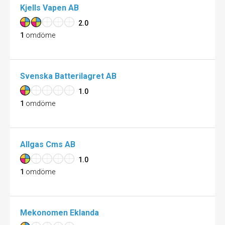
Kjells Vapen AB
2.0
1
omdöme
Svenska Batterilagret AB
1.0
1
omdöme
Allgas Cms AB
1.0
1
omdöme
Mekonomen Eklanda