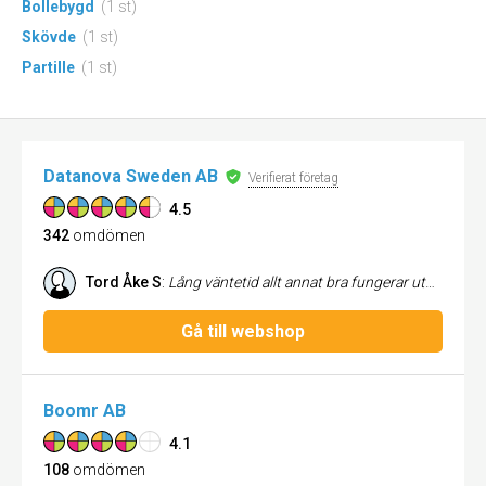
Bollebygd
(1 st)
Skövde
(1 st)
Partille
(1 st)
Datanova Sweden AB
Verifierat företag
4.5
342
omdömen
Tord Åke S
:
Lång väntetid allt annat bra fungerar utmärkt
Gå till webshop
Boomr AB
4.1
108
omdömen