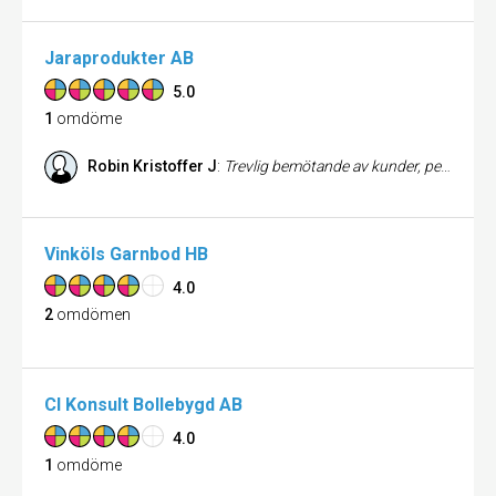
Jaraprodukter AB
5.0
1
omdöme
Robin Kristoffer J
:
Trevlig bemötande av kunder, personalen kan sin sak.
Vinköls Garnbod HB
4.0
2
omdömen
Cl Konsult Bollebygd AB
4.0
1
omdöme