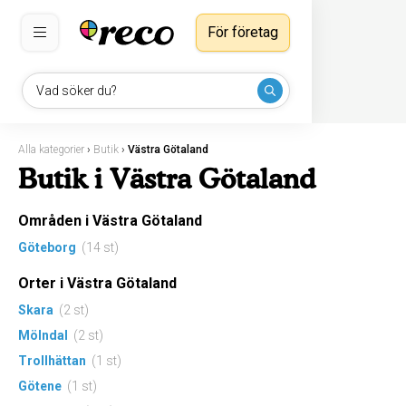
För företag
Vad söker du?
Alla kategorier
›
Butik
›
Västra Götaland
Butik i Västra Götaland
Områden i Västra Götaland
Göteborg
(14 st)
Orter i Västra Götaland
Skara
(2 st)
Mölndal
(2 st)
Trollhättan
(1 st)
Götene
(1 st)