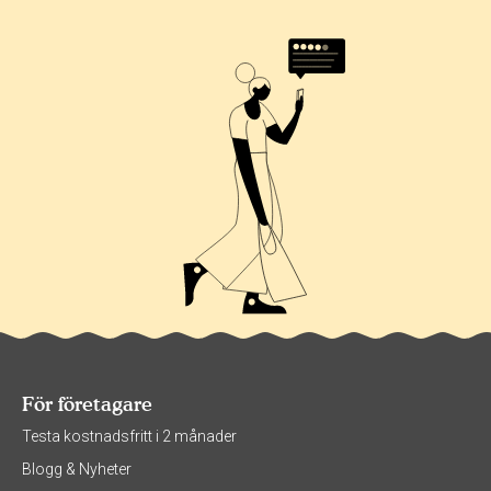
För företagare
Testa kostnadsfritt i 2 månader
Blogg & Nyheter