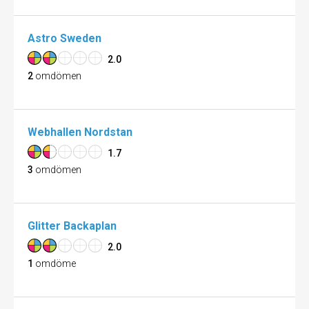
Astro Sweden
2.0
2
omdömen
Webhallen Nordstan
1.7
3
omdömen
Glitter Backaplan
2.0
1
omdöme