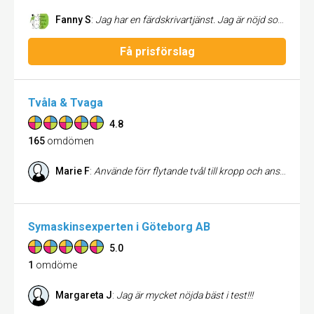
Fanny S
:
Jag har en färdskrivartjänst. Jag är nöjd som kund. Har aldrig varit något problem
Få prisförslag
Tvåla & Tvaga
4.8
165
omdömen
Marie F
:
Använde förr flytande tvål till kropp och ansikte. Nu sedan innan jul ligger det fasta tvålar överallt. Ser bara fördelar. Använder tvålkoppar i porslin. Tvålarna kommer snabbt på posten och håller länge. Vi är 2, ibland 3 personer i hushållet.
Symaskinsexperten i Göteborg AB
5.0
1
omdöme
Margareta J
:
Jag är mycket nöjda bäst i test!!!