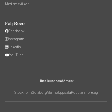
Medlemsvillkor
Följ Reco
Facebook
Instagram
LinkedIn
YouTube
Hitta kundomdömen:
Stockholm
Göteborg
Malmö
Uppsala
Populära företag