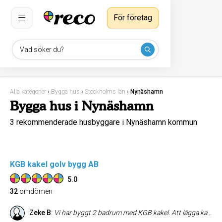
För företag
Vad söker du?
Alla kategorier
›
Bygga hus
›
Stockholms län
›
Nynäshamn
Bygga hus i Nynäshamn
3 rekommenderade husbyggare i Nynäshamn kommun
KGB kakel golv bygg AB
5.0
32
omdömen
Zeke B
:
Vi har byggt 2 badrum med KGB kakel. Att lägga kakel är både teknik och artisteri; du måste så klart se till att följa alla regler för säkert vatten, men finishen är till stor del artisteri. KGB är fantastiska när det gäller båda dessa aspekter, dom tänker och fixar så att det inte bara är funktionellt utan supersnyggt! Varmt rekommenderade!