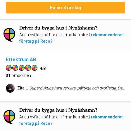
Få prisförslag
Driver du bygga hus i Nynäshamn?
Är du nyfiken på hur din firma kan bli ett
rekommenderat
företag på Reco?
Effektrum AB
4.8
31
omdömen
Zita L
:
Superduktiga hantverkare, pålitliga och proffsiga. De har utfört sitt arbete med ett kvalitetstänkande från offert till färdigställd entreprenad. Rekommenderar starkt!
Driver du bygga hus i Nynäshamn?
Är du nyfiken på hur din firma kan bli ett
rekommenderat
företag på Reco?