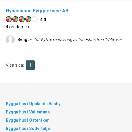
Nynäshamn Byggservice AB
4.0
4
omdömen
Bengt F
:
Total yttre renovering av fritidshus från 1948. Först revs allt taktegel, varvid konstaterades att en del råspont behövde bytas. Efter det las ny papp, läkt och nytt tegel. Därefter revs befintlig befintlig träfasad som sedan tilläggisolerades innan ny fasad spikades och målades. Mycket bra bemötande både av ansvarig entreprenör och utförare. Speciellt nöjd med att alla tider hölls. Även tilläggsarbeten utfördes till full belåtenhet. Korrekt fakturering med ROT-avdrag. Innan beställning fick vi referens som kontaktades och lovordade företaget. Jag instämmer till fullo i detta.
Visa sida:
1
Bygga hus i Upplands Väsby
Bygga hus i Vallentuna
Bygga hus i Österåker
Bygga hus i Södertälje