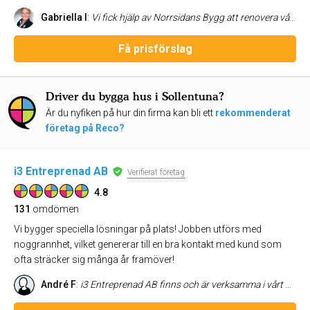
Gabriella I
:
Vi fick hjälp av Norrsidans Bygg att renovera våran brygganläggning. Vi uppskattade att dom kom snabbt eftersom det var lågvatten. Arbetet utfördes snabbt och kändes professionellt. Vi är jättenöjda.
Få prisförslag
Driver du bygga hus i Sollentuna?
Är du nyfiken på hur din firma kan bli ett
rekommenderat
företag på Reco?
i3 Entreprenad AB
Verifierat företag
4.8
131
omdömen
Vi bygger speciella lösningar på plats! Jobben utförs med
noggrannhet, vilket genererar till en bra kontakt med kund som
ofta sträcker sig många år framöver!
André F
:
i3 Entreprenad AB finns och är verksamma i vårt område. Flera bekanta och vänner hade tidigare anlitat deras tjänster och rekommenderat dem till oss när vi ville bygga om vår stora balkong. När vi hade bestämt oss för alla detaljer och en tidsplan gjorde de ett anmärkningsvärt bra jobb, inklusive att föreslå välkomna förbättringar av vår ursprungliga design. Arbetet levererades i tid och inom budget och vi hade en överlag mycket trevlig upplevelse. Vi rekommenderar dem starkt.