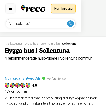
För företag
Vad söker du?
Alla kategorier
›
Bygga hus
›
Stockholms län
›
Sollentuna
Bygga hus i Sollentuna
4 rekommenderade husbyggare i Sollentuna kommun
Norrsidans Bygg AB
Verifierat företag
4.9
177
omdömen
Vi utför totalentreprenad på renovering eller nybyggnation både
in- och utvändigt. Tveka inte att höra av er för att få en offert!