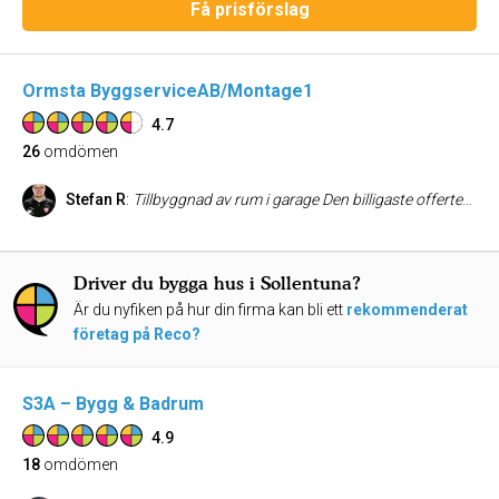
Få prisförslag
Ormsta ByggserviceAB/Montage1
4.7
26
omdömen
Stefan R
:
Tillbyggnad av rum i garage Den billigaste offerten av de vi tog in. Trevligt bemötande av arbetsledare! Körde igång på utsatt tid, blev klara i stort när de sagt från början. Gjorde även några saker som ej fanns i offerten utan att ta extra betalt för det, bland annat mera isolering i golvet för att de tyckte de blev bättre = seriöst! Mycket nöjda! Kan absolut rekommendera Ormsta bygg.
Driver du bygga hus i Sollentuna?
Är du nyfiken på hur din firma kan bli ett
rekommenderat
företag på Reco?
S3A – Bygg & Badrum
4.9
18
omdömen