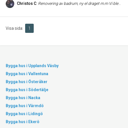
Christos C
:
Renovering av badrum, ny el draget m.m Vi blev väldigt trevligt bemötande och vi är väldigt nöjda med resultatet. Vi kommer definitivt anlita byggfirman igen.
Visa sida:
1
Bygga hus i Upplands Väsby
Bygga hus i Vallentuna
Bygga hus i Österåker
Bygga hus i Södertälje
Bygga hus i Nacka
Bygga hus i Värmdö
Bygga hus i Lidingö
Bygga hus i Ekerö