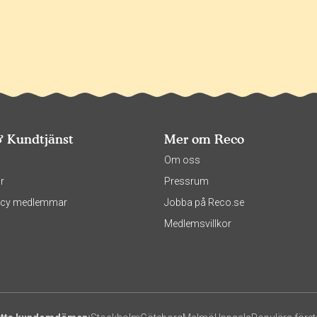
& Kundtjänst
Mer om Reco
s
Om oss
r
Pressrum
olicy medlemmar
Jobba på Reco.se
Medlemsvillkor