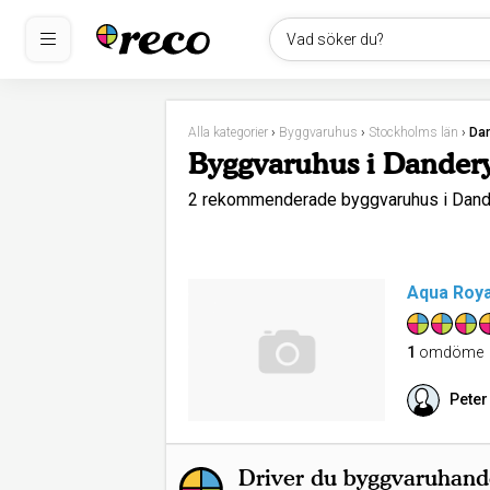
Vad söker du?
Alla kategorier
›
Byggvaruhus
›
Stockholms län
›
Da
Byggvaruhus i Dander
2 rekommenderade byggvaruhus i Dan
Aqua Roya
1
omdöme
Peter
Driver du byggvaruhand