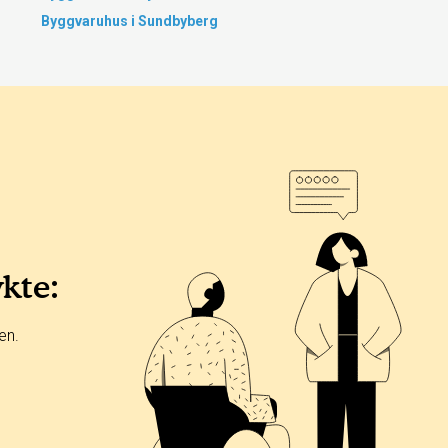
Byggvaruhus i Sundbyberg
ykte:
en.