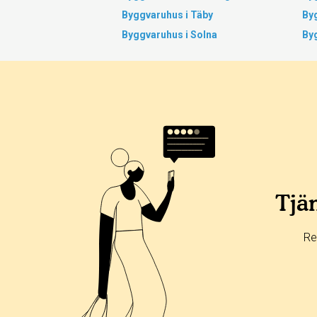
Byggvaruhus i Täby
Byg
Byggvaruhus i Solna
Byg
Tjän
Re