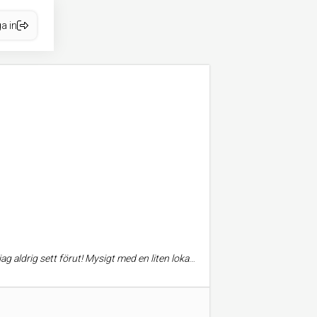
a in
e så mycket bås. Jag fick bra hjälp av personalen och vart verkligen inspirerad!