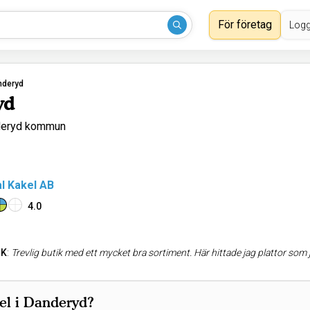
För företag
Logg
nderyd
yd
deryd kommun
l Kakel AB
4.0
 K
:
Trevlig butik med ett mycket bra sortiment. Här hittade jag plattor som jag aldrig sett förut! Mysigt med en liten lokal och int
el i Danderyd?