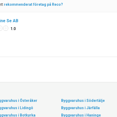
ett
rekommenderat företag på Reco?
ine Se AB
1.0
ggvaruhus i Österåker
Byggvaruhus i Södertälje
ggvaruhus i Lidingö
Byggvaruhus i Järfälla
ggvaruhus i Botkyrka
Byggvaruhus i Haninge