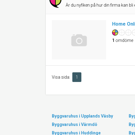
Är du nyfiken på hur din firma kan bli 
Home Onl
1
omdöme
Visa sida:
1
Byggvaruhus i Upplands Väsby
By
Byggvaruhus i Värmdö
By
Byggvaruhus i Huddinge
By