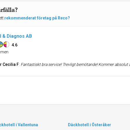
rfälla?
ett
rekommenderat företag på Reco?
il & Diagnos AB
4.6
men
r Cecilia F
:
Fantastiskt bra service! Trevligt bemötande! Kommer absolut att anlita dem fler gånger i framtiden. Fick hjälp med allt fr
khotell i Vallentuna
Däckhotell i Österåker