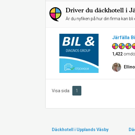
Driver du däckhotell i Jä
Är du nyfiken på hur din firma kan bli 
Järfälla B
1,422
omdö
Ellino
Visa sida:
1
Däckhotell i Upplands Väsby
Däc