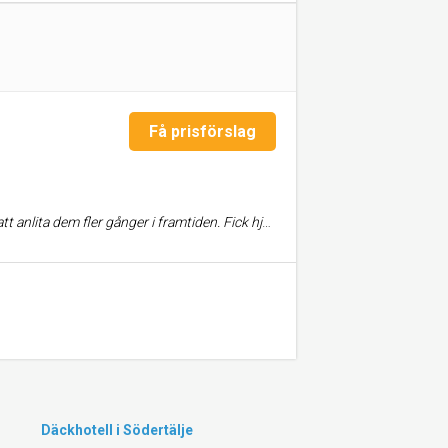
Få prisförslag
ån början till slut i ett garantiärende av en moped⭐️ Tack Johan för ditt engagemang!
Däckhotell i Södertälje