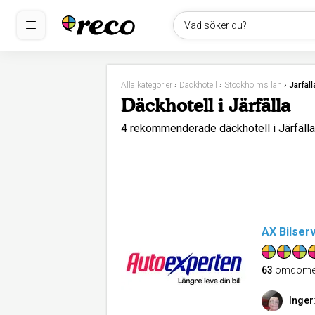
Vad söker du?
Alla kategorier
›
Däckhotell
›
Stockholms län
›
Järfäll
Däckhotell i Järfälla
4 rekommenderade däckhotell i Järfäl
AX Bilser
63
omdöme
Inger