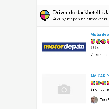
Driver du däckhotell i Jä
Är du nyfiken på hur din firma kan bli 
Motordep
525
omdöm
Välkommen ti
AM CAR R
32
omdöme
Tore