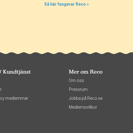
Så här fungerar Reco »
& Kundtjänst
Mer om Reco
s
Om oss
r
Pressrum
olicy medlemmar
Jobba på Reco.se
Medlemsvillkor