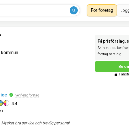
För företag
Logg
a
Få prisförslag, 
Skriv vad du behöver 
la kommun
företag nära dig.
Be om
Tjänste
vice
Verifierat företag
4.4
n
:
Mycket bra service och trevlig personal.