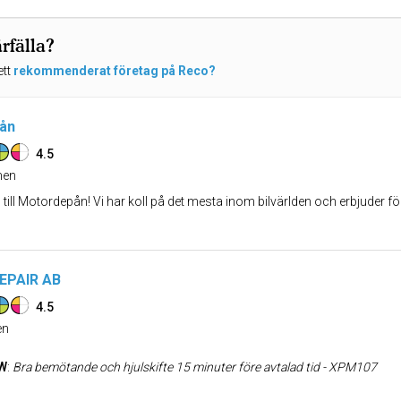
rfälla?
ett
rekommenderat företag på Reco?
ån
4.5
en
ll Motordepån! Vi har koll på det mesta inom bilvärlden och erbjuder fö
EPAIR AB
4.5
n
 W
:
Bra bemötande och hjulskifte 15 minuter före avtalad tid - XPM107