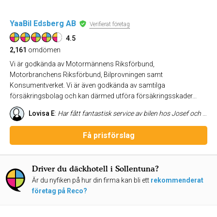
YaaBil Edsberg AB
Verifierat företag
4.5
2,161
omdömen
Vi är godkända av Motormännens Riksförbund,
Motorbranchens Riksförbund, Bilprovningen samt
Konsumentverket. Vi är även godkända av samtilga
försäkringsbolag och kan därmed utföra försäkringsskader...
Lovisa E
:
Har fått fantastisk service av bilen hos Josef och hans personal! Har bara gott att säga! Allt från vänlighet i telefon (bor inte på orten) till att laga bilen i rekordhastighet trots dålig timing av trasig bil vid sommardäcksbyte-tid! Nästan så jag hoppas på att bilen går sönder i Sollentuna igen:-) /Malin Eriksson, Örnsköldsvik
Få prisförslag
Driver du däckhotell i Sollentuna?
Är du nyfiken på hur din firma kan bli ett
rekommenderat
företag på Reco?