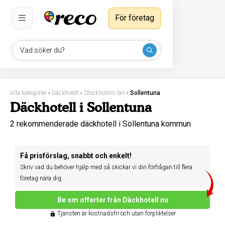
För företag
Vad söker du?
Alla kategorier
›
Däckhotell
›
Stockholms län
›
Sollentuna
Däckhotell i Sollentuna
2 rekommenderade däckhotell i Sollentuna kommun
Få prisförslag, snabbt och enkelt!
Skriv vad du behöver hjälp med så skickar vi din förfrågan till flera
företag nära dig.
Be om offerter från Däckhotell nu
Tjänsten är kostnadsfri och utan förpliktelser