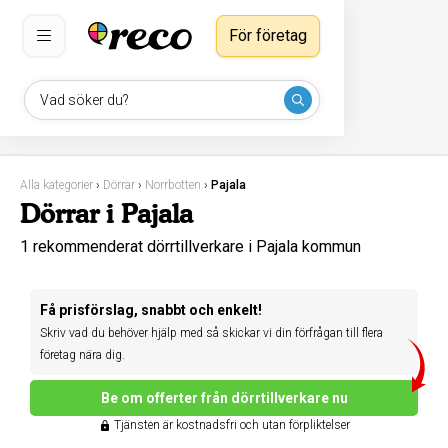
För företag
Vad söker du?
Alla kategorier
›
Dörrar
›
Norrbotten
›
Pajala
Dörrar i Pajala
1 rekommenderat dörrtillverkare i Pajala kommun
Få prisförslag, snabbt och enkelt!
Skriv vad du behöver hjälp med så skickar vi din förfrågan till flera
företag nära dig.
Be om offerter från dörrtillverkare nu
Tjänsten är kostnadsfri och utan förpliktelser