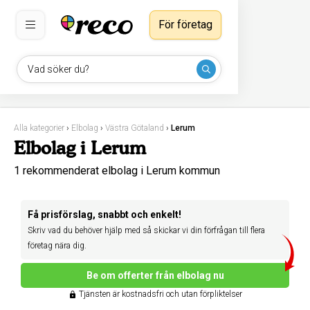
För företag
Vad söker du?
Alla kategorier
›
Elbolag
›
Västra Götaland
›
Lerum
Elbolag i Lerum
1 rekommenderat elbolag i Lerum kommun
Få prisförslag, snabbt och enkelt!
Skriv vad du behöver hjälp med så skickar vi din förfrågan till flera
företag nära dig.
Be om offerter från elbolag nu
Tjänsten är kostnadsfri och utan förpliktelser