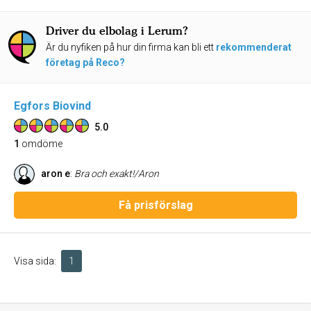
Driver du elbolag i Lerum?
Är du nyfiken på hur din firma kan bli ett
rekommenderat
företag på Reco?
Egfors Biovind
5.0
1
omdöme
aron e
:
Bra och exakt!/Aron
Få prisförslag
Visa sida:
1