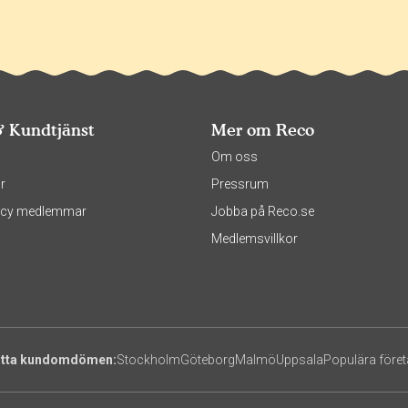
& Kundtjänst
Mer om Reco
s
Om oss
r
Pressrum
olicy medlemmar
Jobba på Reco.se
Medlemsvillkor
itta kundomdömen:
Stockholm
Göteborg
Malmö
Uppsala
Populära före