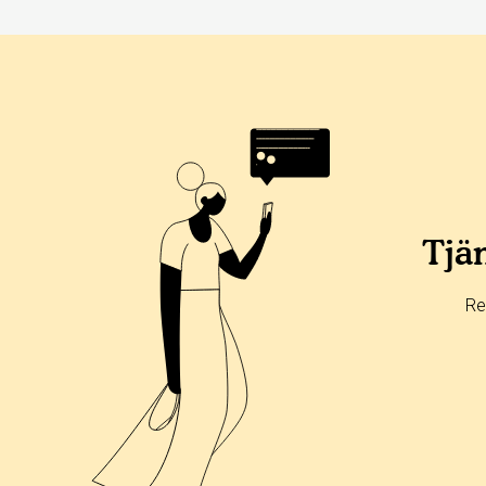
Tjän
Re