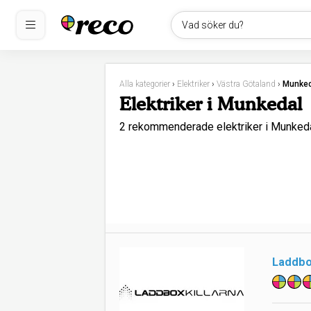
Vad söker du?
Alla kategorier
›
Elektriker
›
Västra Götaland
›
Munked
Elektriker i Munkedal
2 rekommenderade elektriker i Munke
Laddbox