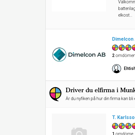
Välkommen
batterila
elkost...
Dimelcon
2
omdöme
Ehtis
Driver du elfirma i Mun
Är du nyfiken på hur din firma kan bli 
T. Karlsso
1
omdöme