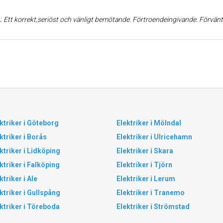
A
:
Ett korrekt,seriöst och vänligt bemötande. Förtroendeingivande. Förväntad kvalitet på arbetet infriades med råge i
ktriker i Göteborg
Elektriker i Mölndal
ktriker i Borås
Elektriker i Ulricehamn
ktriker i Lidköping
Elektriker i Skara
ktriker i Falköping
Elektriker i Tjörn
ktriker i Ale
Elektriker i Lerum
ktriker i Gullspång
Elektriker i Tranemo
ktriker i Töreboda
Elektriker i Strömstad