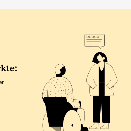
ykte:
en.