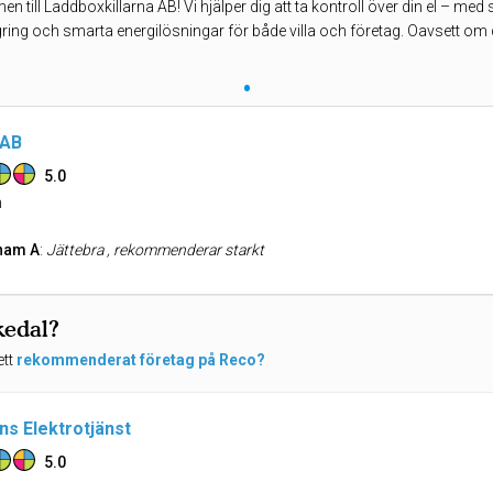
 till Laddboxkillarna AB! Vi hjälper dig att ta kontroll över din el – med s
gring och smarta energilösningar för både villa och företag. Oavsett om 
•
 AB
5.0
n
ham A
:
Jättebra , rekommenderar starkt
kedal?
ett
rekommenderat företag på Reco?
ns Elektrotjänst
5.0