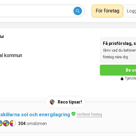
För företag
Logg
al
Få prisförslag, 
Skriv vad du behöver 
dal kommun
företag nära dig.
Be om
Tjänste
Reco tipsar!
killarna sol och energilagring
Verifierat företag
304
omdömen