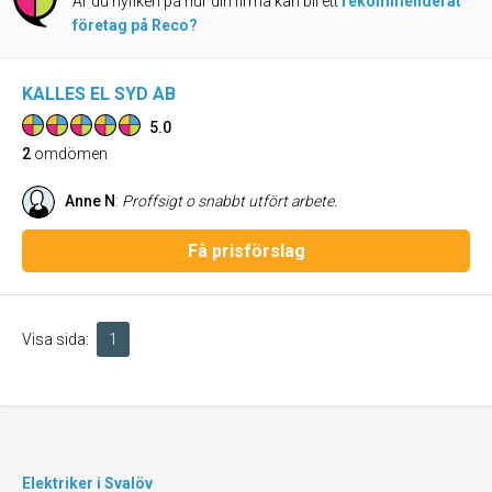
Är du nyfiken på hur din firma kan bli ett
rekommenderat
företag på Reco?
KALLES EL SYD AB
5.0
2
omdömen
Anne N
:
Proffsigt o snabbt utfört arbete.
Få prisförslag
Visa sida:
1
Elektriker i Svalöv