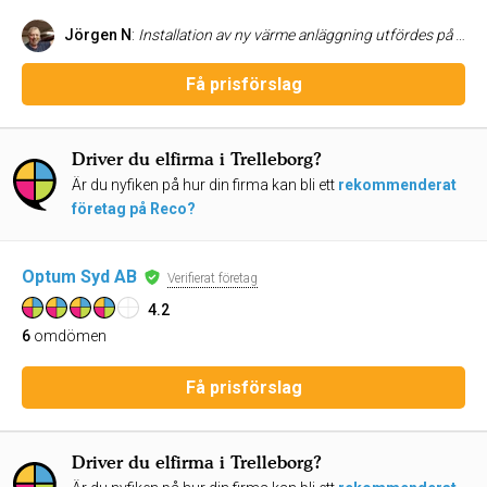
Jörgen N
:
Installation av ny värme anläggning utfördes på ett mycket professionellt sätt och till vår stora belåtenhet. Nedmontering av den gamla anläggningen och bortforsling av denna fungerade klanderfritt, snabbt och effektivt. Ett mycket trevligt bemötande utav montörerna. Så våra förväntningar är mer än väl till belåtenhet.
Få prisförslag
Driver du elfirma i Trelleborg?
Är du nyfiken på hur din firma kan bli ett
rekommenderat
företag på Reco?
Optum Syd AB
Verifierat företag
4.2
6
omdömen
Få prisförslag
Driver du elfirma i Trelleborg?