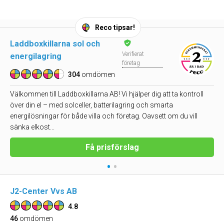
Reco tipsar!
Laddboxkillarna sol och
Verifierat
energilagring
företag
304
omdömen
Välkommen till Laddboxkillarna AB! Vi hjälper dig att ta kontroll
över din el – med solceller, batterilagring och smarta
energilösningar för både villa och företag. Oavsett om du vill
sänka elkost...
Få prisförslag
•
•
J2-Center Vvs AB
4.8
46
omdömen