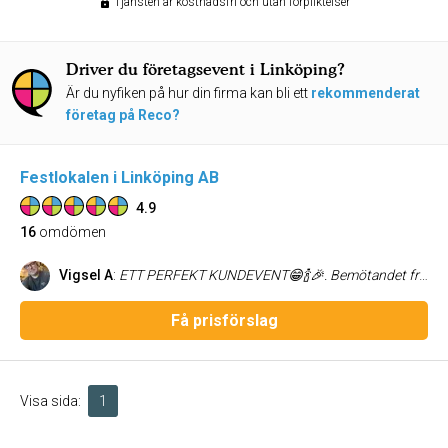
Tjänsten är kostnadsfri och utan förpliktelser
Driver du företagsevent i Linköping?
Är du nyfiken på hur din firma kan bli ett
rekommenderat
företag på Reco?
Festlokalen i Linköping AB
4.9
16
omdömen
Vigsel A
:
ETT PERFEKT KUNDEVENT😁🍾🎉. Bemötandet från personalen har varit väldigt bra, dom gjorde verkligen allt för att vara tillmötesgående med våra önskemål och sköt även in idéer som blev toppenbra, som att ha våran pianist på utescenen när gästerna satt och åt i det vackra vädret. Lokalerna är säkert perfekta för många händelser, aw, kundevent, födelsedagar, bröllop, kompisgäng mm. Att kunna ha middagen i en del och att sen gästerna flyttar över till bardelen med biljard, shuffleboard, pingis, dart, och musikanläggning det var suveränt då alla slipper stöket efter maten. Hörde att dom nu också skaffat karaoke vilket jag tror mina gäster skulle ha uppskattat. Jag hyrde hela stället för mitt kundevent, det var 70 personer bjudna och allt fungerade förträffligt bra med bra kök, bra med toaletter, fina lokaler och att alla hittade något att göra. Det råder ingen tvekan om att jag skulle välja festlokalen för fler arrangemang i framtiden. Ett stort tack till Josefin på festlokalen som hjälpte till på bästa sätt. Tack också till Laszlos krog för toppenmat. På återseende. Johan Lindh Vigsel och Design AB
Få prisförslag
Visa sida:
1