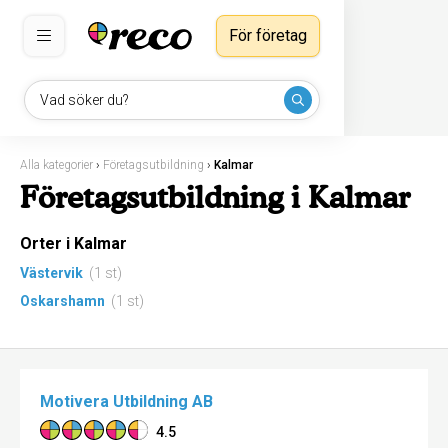
För företag
Vad söker du?
Alla kategorier
›
Företagsutbildning
›
Kalmar
Företagsutbildning i Kalmar
Orter i Kalmar
Västervik
(1 st)
Oskarshamn
(1 st)
Motivera Utbildning AB
4.5