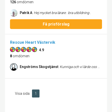
126
omdömen
Patrik A
:
Hej mycket bra lärare . bra utbildning .
Få prisförslag
Rescue Heart Västervik
4.9
8
omdömen
Engströms Skogstjänst
:
Kunniga och vi lärde oss massor. Trevligt att få göra det i vår grupp och inte med en massa okända
Visa sida:
1