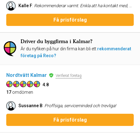
Kalle F
:
Rekommenderar varmt. Enkla att ha kontakt med, öppna för förändringar i offerten utan strul. Väl utfört arbete på utsatt tid och datum. Känns framförallt som ett ärligt gäng som man kan lita på och som vill kunden väl. 5+
Få prisförslag
Driver du byggfirma i Kalmar?
Är du nyfiken på hur din firma kan bli ett
rekommenderat
företag på Reco?
Nordtvätt Kalmar
Verifierat företag
4.8
17
omdömen
Sussanne B
:
Proffsiga, serviceminded och trevliga!
Få prisförslag