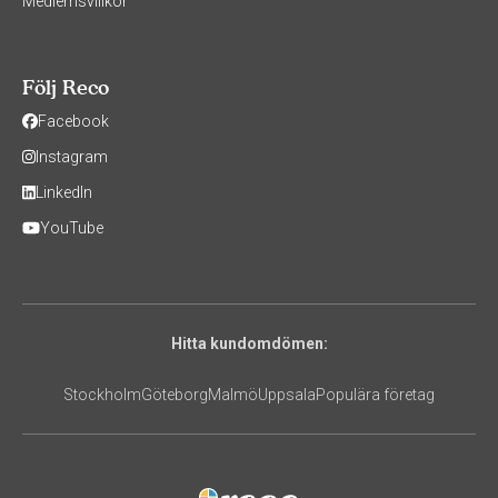
Medlemsvillkor
Följ Reco
Facebook
Instagram
LinkedIn
YouTube
Hitta kundomdömen:
Stockholm
Göteborg
Malmö
Uppsala
Populära företag