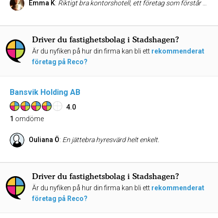
Emma K
:
Riktigt bra kontorshotell, ett företag som förstår vidden av bra service, att uppriktigt engagemang gör att det är svårt att få missnöjda kunder. Jättefina, fräsha lokaler, bra skrivare, kopiatorer, WiFi mm. Gedigen kaffebuffé som ingår i hyran tillsammans med frukt, kanelbullar. Hög trivselnivå i gemensamma utrymmen och proffsig personal i receptionen. Finns bara gott att säga om Kungsholmens Kontorshotell. När man hyr in sig på ett sådant här ställe är det för att slippa tänka på praktiska saker och kunna fokusera på sitt jobb, det är precis så det är här. Stort tack Rickard, Linda och alla andra för ett superb jobb! Edit: så, iPhone power, där kom det upp lite bilder också.
Driver du fastighetsbolag i Stadshagen?
Är du nyfiken på hur din firma kan bli ett
rekommenderat
företag på Reco?
Bansvik Holding AB
4.0
1
omdöme
Ouliana Ö
:
En jättebra hyresvärd helt enkelt.
Driver du fastighetsbolag i Stadshagen?
Är du nyfiken på hur din firma kan bli ett
rekommenderat
företag på Reco?