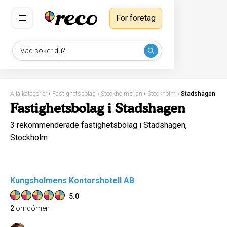
För företag
Vad söker du?
Alla kategorier
›
Fastighetsbolag
›
Stockholms län
›
Stockholm
›
Stadshagen
Fastighetsbolag i Stadshagen
3 rekommenderade fastighetsbolag i Stadshagen,
Stockholm
Kungsholmens Kontorshotell AB
5.0
2
omdömen