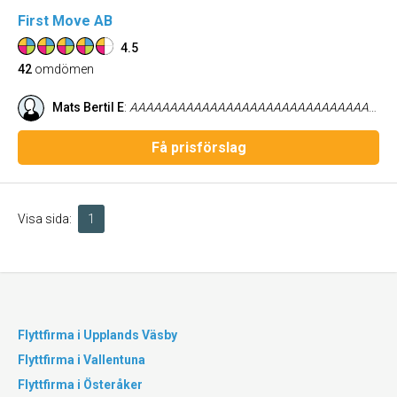
First Move AB
4.5
42
omdömen
Mats Bertil E
:
AAAAAAAAAAAAAAAAAAAAAAAAAAAAAAAAAAAAAAAAAAAAAAAAAAAAAAAAAAAAAAAAAAAAAAAAAAAAAAAAAAAAAAAAAAAAAAAAAAAAAAAAAAAAAAAAAAAAAAAAAAAAAAAAAAAA
Få prisförslag
Visa sida:
1
Flyttfirma i Upplands Väsby
Flyttfirma i Vallentuna
Flyttfirma i Österåker