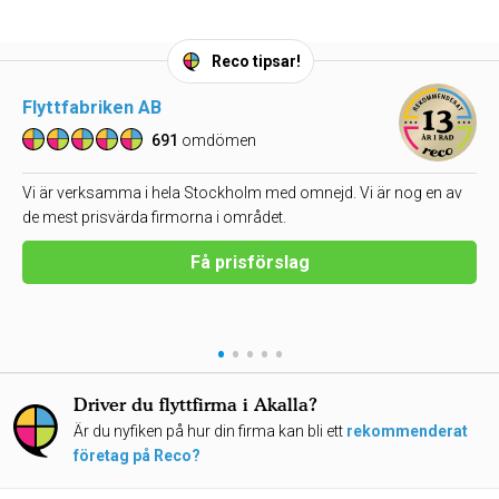
Reco tipsar!
Flyttfabriken AB
691
omdömen
Vi är verksamma i hela Stockholm med omnejd. Vi är nog en av
de mest prisvärda firmorna i området.
Få prisförslag
•
•
•
•
•
Driver du flyttfirma i Akalla?
Är du nyfiken på hur din firma kan bli ett
rekommenderat
företag på Reco?