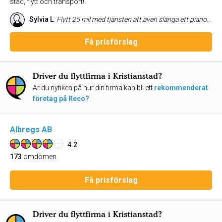
städ, flytt och transport!
Sylvia L
:
Flytt 25 mil med tjänsten att även slänga ett piano. Arbetet genomfördes i tid, smidigt och skickligt. Personalen var trevlig och tog även med saker jag trodde inte skulle få plats.
Få prisförslag
Driver du flyttfirma i Kristianstad?
Är du nyfiken på hur din firma kan bli ett
rekommenderat
företag på Reco?
Albregs AB
4.2
173
omdömen
Få prisförslag
Driver du flyttfirma i Kristianstad?