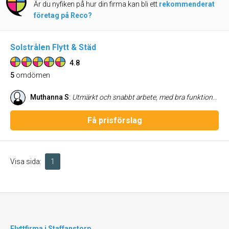
Är du nyfiken på hur din firma kan bli ett
rekommenderat
företag på Reco?
Solstrålen Flytt & Städ
4.8
5
omdömen
Muthanna S
:
Utmärkt och snabbt arbete, med bra funktioner. Rent och underbart arbete.
Få prisförslag
Visa sida:
1
Flyttfirma i Staffanstorp