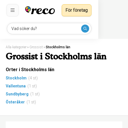
För företag
Vad söker du?
Alla kategorier
›
Grossist
›
Stockholms län
Grossist i Stockholms län
Orter i Stockholms län
Stockholm
(4 st)
Vallentuna
(1 st)
Sundbyberg
(1 st)
Österåker
(1 st)