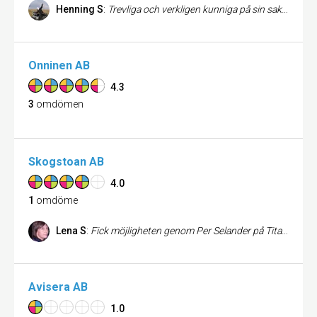
Henning S
:
Trevliga och verkligen kunniga på sin sak. Ett familjeföretag hemma på gården men vad spela det för roll? Man måste inte ligga centralt om man är mån om kunden och gör ett bra jobb...
Onninen AB
4.3
3
omdömen
Skogstoan AB
4.0
1
omdöme
Lena S
:
Fick möjligheten genom Per Selander på Titania bygg & VVS att vid min badrumsrenovering tillgå en skogstoa. Det fungerade utmärkt och det var mycket enkelt och bekvämt att använda. Ingen lukt alls utan den gick att ha i en klädkammare. Jag rekommenderar absolut den här lösningen om man vid en renovering blir utan sin vanliga toalett.
Avisera AB
1.0