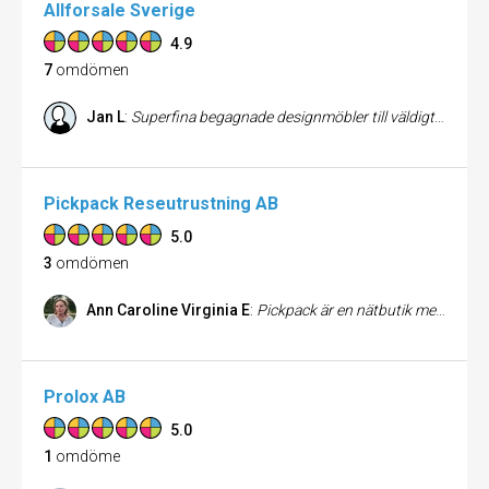
Allforsale Sverige
4.9
7
omdömen
Jan L
:
Superfina begagnade designmöbler till väldigt bra pris. Bra kundservice och snabb leverans! Mycket nöjd!
Pickpack Reseutrustning AB
5.0
3
omdömen
Ann Caroline Virginia E
:
Pickpack är en nätbutik men har sitt lager på Södermalm i Stockholm. Jag frågade på mejl om jag kunde komma förbi och det visar sig att Anders är där nästan varje dag och jag fick gärna komma dit. Han var otroligt trevlig och hjälpsam. Jag sa vad jag ville ha för väska oxh till vad och till vilken sorts person och han trollade fram den perfekta. Så bra bemötande!! Lättsam, vänlig och väldigt kunnig. Rekommenderar varmt!
Prolox AB
5.0
1
omdöme