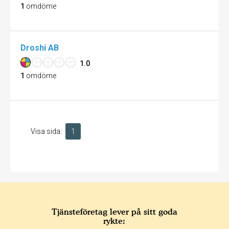
1
omdöme
Droshi AB
1.0
1
omdöme
Visa sida:
1
Tjänsteföretag lever på sitt goda
rykte: