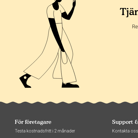
Tjän
Re
För företagare
Support 
Testa kostnadsfritt i 2 månader
Kontakta os