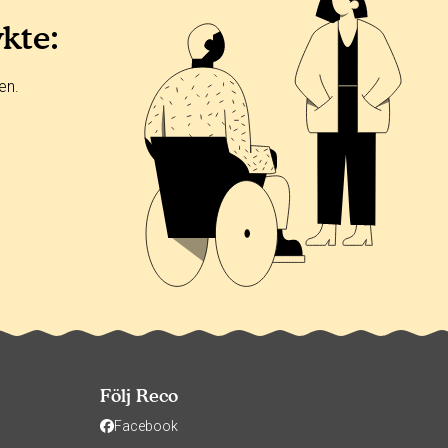
ykte:
en.
Följ Reco
Facebook