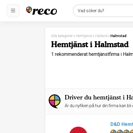
Vad söker du?
Alla kategorier
›
Hemtjänst
›
Halland
›
Halmstad
Hemtjänst i Halmstad
1 rekommenderat hemtjänstfirma i Ha
Driver du hemtjänst i H
Är du nyfiken på hur din firma kan bli 
D&D Hemtj