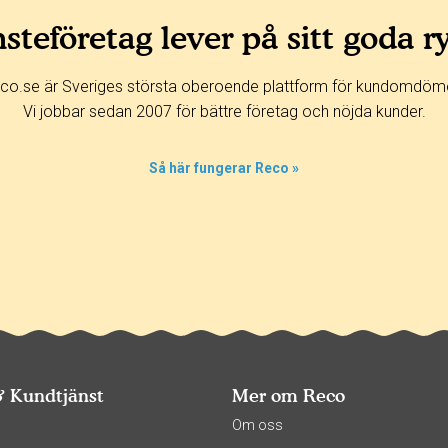
steföretag lever på sitt goda r
co.se är Sveriges största oberoende plattform för kundomdöm
Vi jobbar sedan 2007 för bättre företag och nöjda kunder.
Så här fungerar Reco »
& Kundtjänst
Mer om Reco
s
Om oss