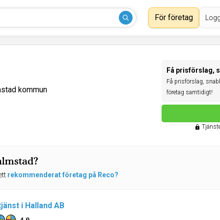
För företag
Logg
Få prisförslag, 
Få prisförslag, snabbt
lmstad kommun
företag samtidigt!
Tjänste
almstad?
ett
rekommenderat företag på Reco?
änst i Halland AB