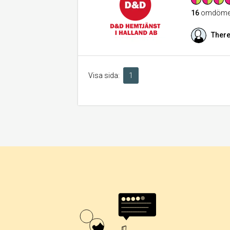
16
omdöme
There
Visa sida:
1