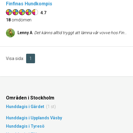
Finfinas Hundkompis
4.7
18
omdömen
Lenny A
:
Det känns alltid tryggt att lämna vår vovve hos Finfinas och den trevliga personalen. Man möts alltid med ett leende och de är alltid serviceminded och måna om att man ska vara nöjd som kund.
Visa sida:
1
Områden i Stockholm
Hunddagis i Gärdet
(1 st)
Hunddagis i Upplands Väsby
Hunddagis i Tyresö