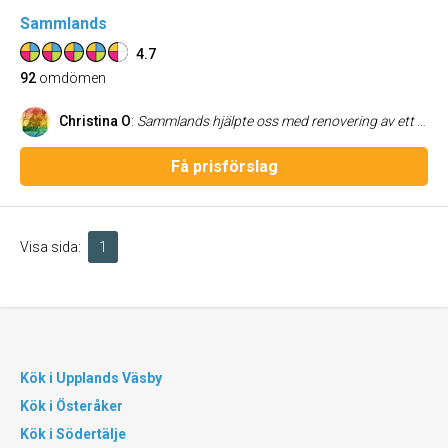
Sammlands
4.7
92
omdömen
Christina O
:
Sammlands hjälpte oss med renovering av ett badrum. Det gamla revs och ett helt nytt sattes på plats. Resultatet blev precis som önskat och allt gick smidigt från att nyckeln överlämnades till att jobbet var klart.
Få prisförslag
Visa sida:
1
Kök i Upplands Väsby
Kök i Österåker
Kök i Södertälje