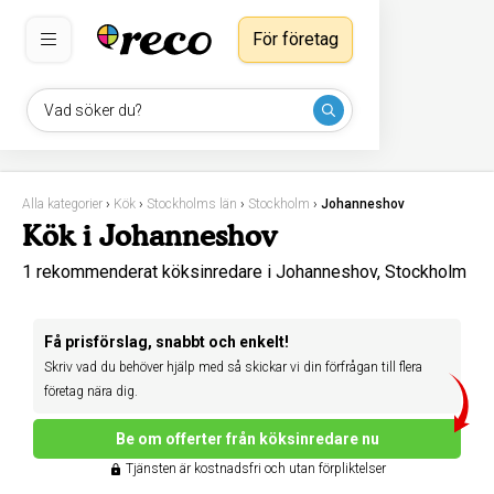
För företag
Vad söker du?
Alla kategorier
›
Kök
›
Stockholms län
›
Stockholm
›
Johanneshov
Kök i Johanneshov
1 rekommenderat köksinredare i Johanneshov, Stockholm
Få prisförslag, snabbt och enkelt!
Skriv vad du behöver hjälp med så skickar vi din förfrågan till flera
företag nära dig.
Be om offerter från köksinredare nu
Tjänsten är kostnadsfri och utan förpliktelser