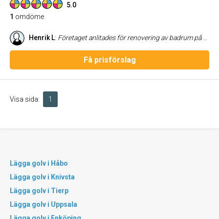
5.0
1
omdöme
Henrik L
:
Företaget anlitades för renovering av badrum på totalentreprenad. Mycket bra kontaktnät till kompetenta hantverkare och arbetet flöt på fint. Vi är väldigt nöjda med slutresultatet! Extra plus för trevligt bemötande och våtrumsanmälan enligt GVK! Rekommenderas!
Få prisförslag
Visa sida:
1
Lägga golv i Håbo
Lägga golv i Knivsta
Lägga golv i Tierp
Lägga golv i Uppsala
Lägga golv i Enköping