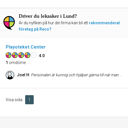
Driver du leksaker i Lund?
Är du nyfiken på hur din firma kan bli ett
rekommenderat
företag på Reco?
Playoteket Center
4.0
1
omdöme
Joel H
:
Personalen är kunnig och hjälper gärna till när man stöter på problem. Sortimentet är stort och det kan ofta vara svårt att hitta en speciell vara, men här är det ganska troligt att den finns. Mysig stämning råder i lokalen. Favorit-affären! ;)
Visa sida:
1