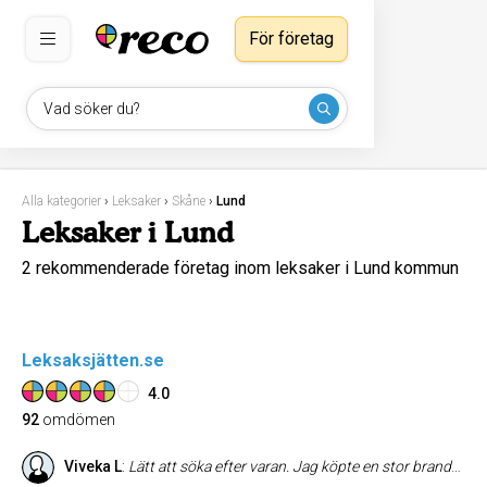
För företag
Vad söker du?
Alla kategorier
›
Leksaker
›
Skåne
›
Lund
Leksaker i Lund
2 rekommenderade företag inom leksaker i Lund kommun
Leksaksjätten.se
4.0
92
omdömen
Viveka L
:
Lätt att söka efter varan. Jag köpte en stor brandbil. Fungerade bra att beställa och det bästa av allt att få en faktura från Klarna via email i stället för att betala med kort i förväg.