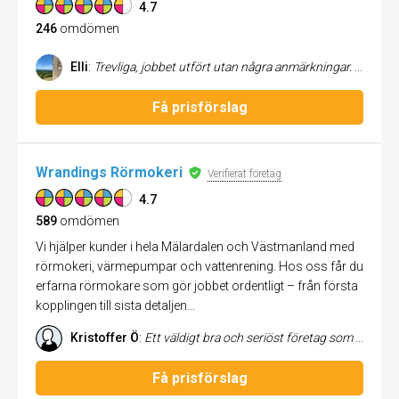
4.7
246
omdömen
Elli
:
Trevliga, jobbet utfört utan några anmärkningar. Jättenöjd och kommer säkert anlita dom igen. Även kostnaden på jobben dom utför känns lite mer humana än vad andra rörisar tar i Bålsta /Håbo.
Få prisförslag
Wrandings Rörmokeri
Verifierat företag
4.7
589
omdömen
Vi hjälper kunder i hela Mälardalen och Västmanland med
rörmokeri, värmepumpar och vattenrening. Hos oss får du
erfarna rörmokare som gör jobbet ordentligt – från första
kopplingen till sista detaljen...
Kristoffer Ö
:
Ett väldigt bra och seriöst företag som är otroligt serviceinriktade! Otroligt trevlig personal/montörer som gör det bästa för kunden. Inte dom billigaste och heller absolut inte dom dyraste men man får verkligen valuta för pengarna. Jag har haft med Bålsta VVS och göra i ett ex antal år och det kommer jag också fortsätta att ha framöver.
Få prisförslag