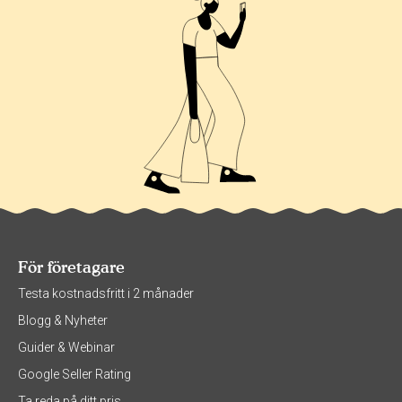
För företagare
Testa kostnadsfritt i 2 månader
Blogg & Nyheter
Guider & Webinar
Google Seller Rating
Ta reda på ditt pris