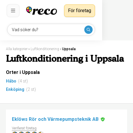
För företag
Vad söker du?
Alla kategorier
›
Luftkonditionering
›
Uppsala
Luftkonditionering i Uppsala
Orter i Uppsala
Håbo
(4 st)
Enköping
(2 st)
Eklöws Rör och Värmepumpsteknik AB
Verifierat företag