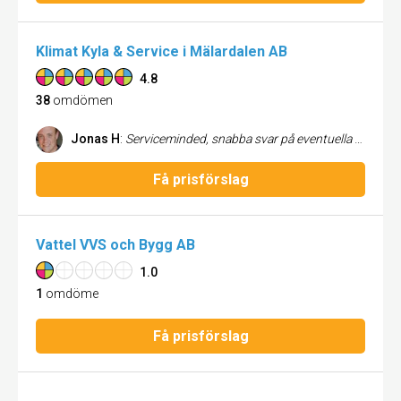
Klimat Kyla & Service i Mälardalen AB
4.8
38
omdömen
Jonas H
:
Serviceminded, snabba svar på eventuella frågor, väl utfört arbete och en bra uppföljning! Mkt nöjd!
Få prisförslag
Vattel VVS och Bygg AB
1.0
1
omdöme
Få prisförslag