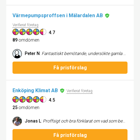
Värmepumpsproffsen i Mälardalen AB
Verifierat företag
4.7
89
omdömen
Peter N
:
Fantastiskt bemötande, undersökte gamla pumpen och lämnade kostnadsförslag avseende reparation. Lämnade offert avseende nyinstallation. Kom på utsatt tid och arbetade snabbt och effektivt, bättre pch snyggare installatipn av den nya pumpen. Vi är mycket nöjda med resultatet.
Få prisförslag
Enköping Klimat AB
Verifierat företag
4.5
25
omdömen
Jonas L
:
Proffsigt och bra förklarat om vad som behövde göras
Få prisförslag