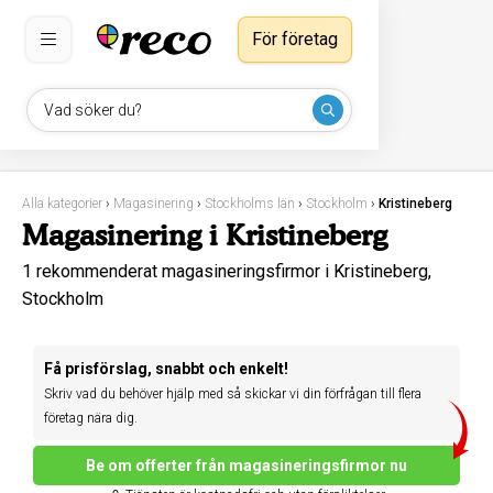
För företag
Vad söker du?
Alla kategorier
›
Magasinering
›
Stockholms län
›
Stockholm
›
Kristineberg
Magasinering i Kristineberg
1 rekommenderat magasineringsfirmor i Kristineberg,
Stockholm
Få prisförslag, snabbt och enkelt!
Skriv vad du behöver hjälp med så skickar vi din förfrågan till flera
företag nära dig.
Be om offerter från magasineringsfirmor nu