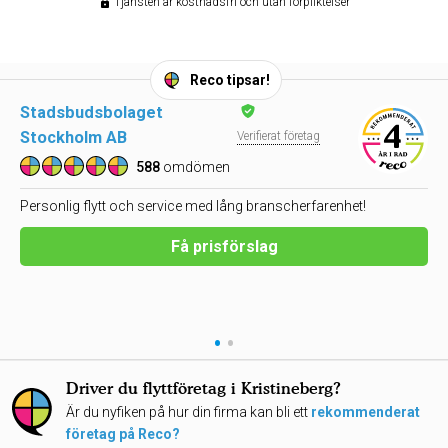
Tjänsten är kostnadsfri och utan förpliktelser
Reco tipsar!
Stadsbudsbolaget
Stockholm AB
Verifierat företag
588
omdömen
Personlig flytt och service med lång branscherfarenhet!
Få prisförslag
•
•
Driver du flyttföretag i Kristineberg?
Är du nyfiken på hur din firma kan bli ett
rekommenderat
företag på Reco?