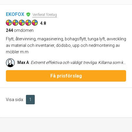
EKOFOX
Verifierat företag
4.8
244
omdömen
Flytt, återvinning, magasinering, bohagsflytt, tunga lyft, avveckling
av material och inventarier, dödsbo, upp och nedmontering av
möbler m.m
Max A
:
Extremt effektiva och väldigt trevliga. Killarna som kom hade stenkoll på vart allt skulle vara och var sjukt proffesionella. De sprang upp för tre trappor utan hiss utan några problem. När vi stötte på utmaningar så var de lösnings orienterade och gjorde allt för att vi skulle bli nöjda. Jag blir alltid skeptiskt när ett företag har så bra omdömen, men i detta fall var det helt rättfärdigat. Rekommenderar STARKT EkoFox! Juste, städarna var grymma också!
Få prisförslag
Visa sida:
1