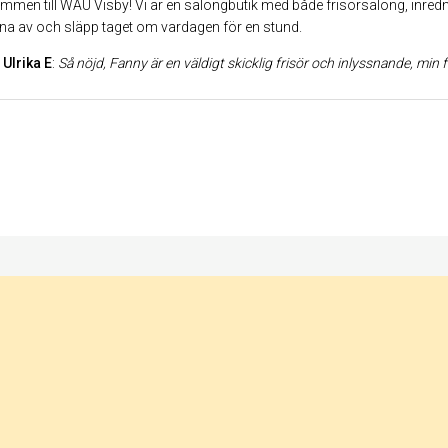
mmen till WAU Visby! Vi är en salongbutik med både frisörsalong, inredni
na av och släpp taget om vardagen för en stund.
Ulrika E
:
Så nöjd, Fanny är en väldigt skicklig frisör och inlyssnande, min frisyr blev pr