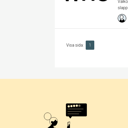
Välko
slapp
Visa sida:
1