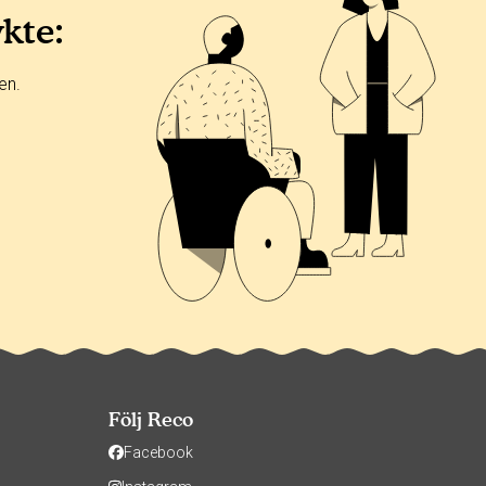
ykte:
en.
Följ Reco
Facebook