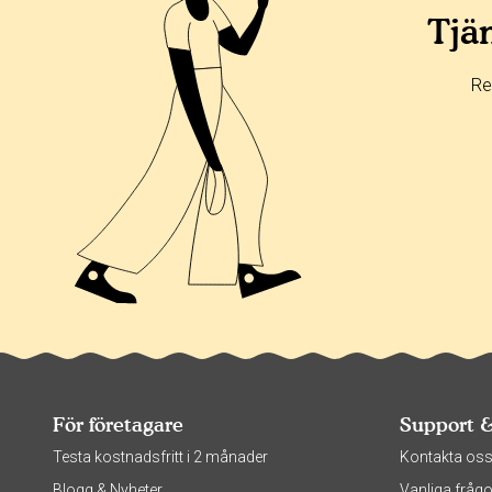
Tjän
Re
För företagare
Support 
Testa kostnadsfritt i 2 månader
Kontakta os
Blogg & Nyheter
Vanliga frågo