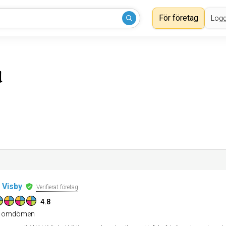
För företag
Logg
d
Visby
Verifierat företag
4.8
omdömen