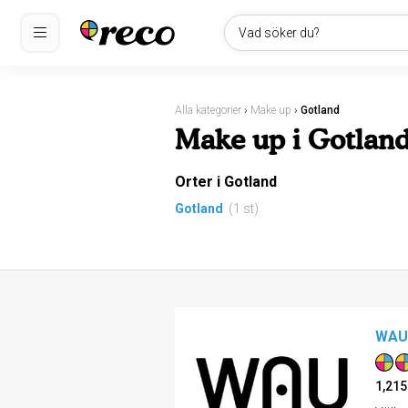
Vad söker du?
Alla kategorier
›
Make up
›
Gotland
Make up i Gotlan
Orter i Gotland
Gotland
(1 st)
WAU 
1,215