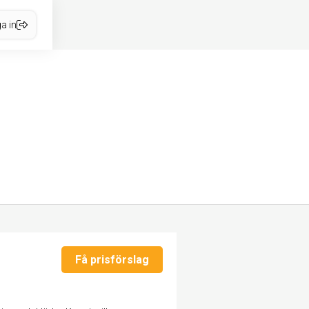
a in
Få prisförslag