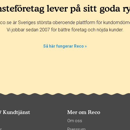
steföretag lever på sitt goda r
co.se är Sveriges största oberoende plattform för kundomdöm
Vi jobbar sedan 2007 för bättre företag och nöjda kunder.
Så här fungerar Reco »
& Kundtjänst
Mer om Reco
s
Om oss
r
Pressrum