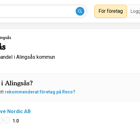
För företag
Logg
ingsås
ås
andel i Alingsås kommun
i Alingsås?
ett
rekommenderat företag på Reco?
ve Nordic AB
1.0