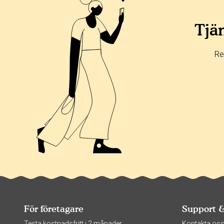
Tjän
Re
För företagare
Support 
Testa kostnadsfritt i 2 månader
Kontakta os