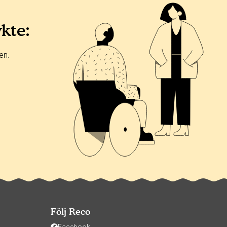
ykte:
en.
Följ Reco