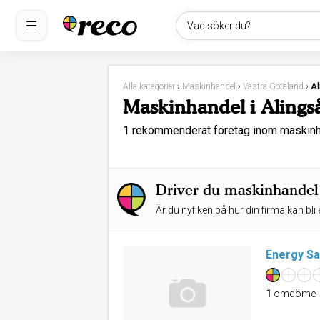
Vad söker du?
Alla kategorier
›
Maskinhandel
›
Västra Götaland
›
Al
Maskinhandel i Alings
1 rekommenderat företag inom maskinh
Driver du maskinhandel 
Är du nyfiken på hur din firma kan bli 
Energy Sa
1
omdöme