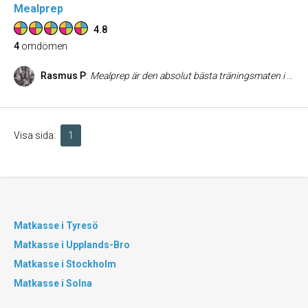
Mealprep
4.8
4
omdömen
Rasmus P
:
Mealprep är den absolut bästa träningsmaten i Sthlm! Alltid nöjd när jag går därifrån.
Visa sida:
1
Matkasse i Tyresö
Matkasse i Upplands-Bro
Matkasse i Stockholm
Matkasse i Solna