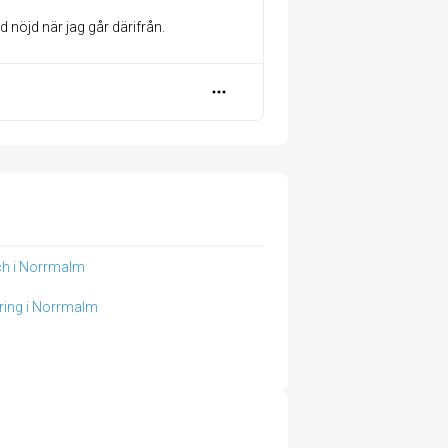
d nöjd när jag går därifrån.
h i Norrmalm
ring i Norrmalm