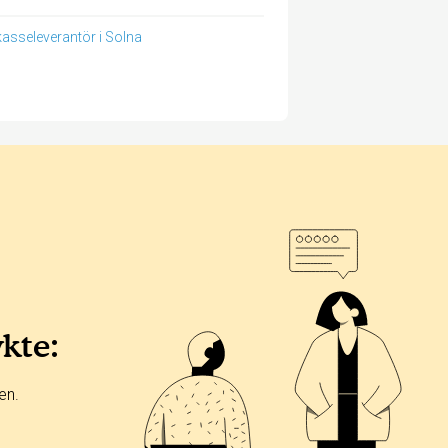
asseleverantör i Solna
ykte:
en.