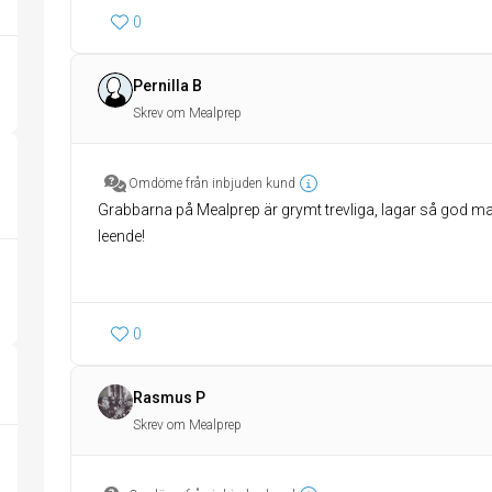
0
Pernilla B
Skrev om Mealprep
Omdöme från inbjuden kund
Grabbarna på Mealprep är grymt trevliga, lagar så god mat
leende!
0
Rasmus P
Skrev om Mealprep