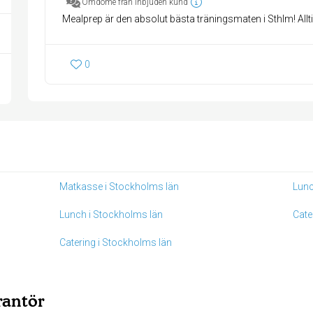
Omdöme från inbjuden kund
Mealprep är den absolut bästa träningsmaten i Sthlm! Allti
0
Matkasse i Stockholms län
Lunc
Lunch i Stockholms län
Cate
Catering i Stockholms län
rantör