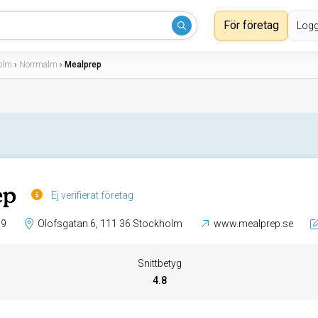
För företag
Logg
olm
›
Norrmalm
›
Mealprep
ep
Ej verifierat företag
99
Olofsgatan 6, 111 36 Stockholm
www.mealprep.se
Snittbetyg
4.8