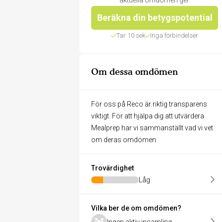
aktuella omdömen ger.
Beräkna din betygspotential
Tar 10 sek
Inga förbindelser
Om dessa omdömen
För oss på Reco är riktig transparens
viktigt. För att hjälpa dig att utvärdera
Mealprep har vi sammanställt vad vi vet
om deras omdömen
Trovärdighet
Låg
Vilka ber de om omdömen?