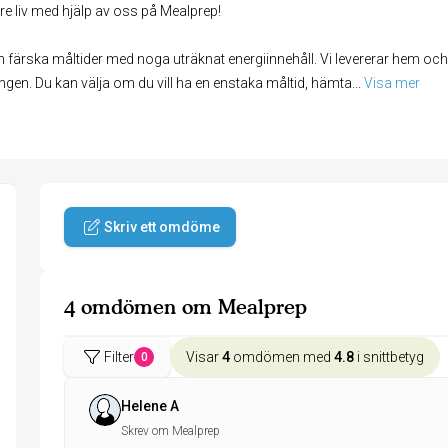
e liv med hjälp av oss på Mealprep!
ärska måltider med noga uträknat energiinnehåll. Vi levererar hem och 
ingen. Du kan välja om du vill ha en enstaka måltid, hämta
... 
Visa mer
Skriv ett omdöme
4 omdömen om Mealprep
Filter
Visar
4
omdömen med
4.8
i snittbetyg
0
Helene A
Skrev om Mealprep