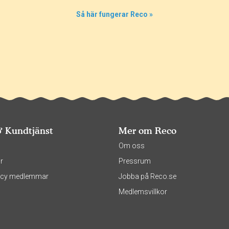
Så här fungerar Reco »
& Kundtjänst
Mer om Reco
s
Om oss
r
Pressrum
olicy medlemmar
Jobba på Reco.se
Medlemsvillkor