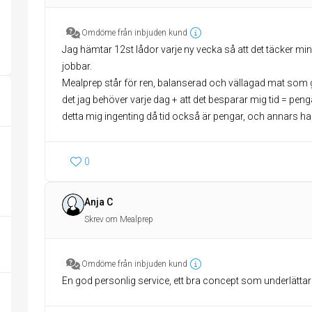
Omdöme från inbjuden kund
Jag hämtar 12st lådor varje ny vecka så att det täcker min
jobbar.
Mealprep står för ren, balanserad och vällagad mat som ga
det jag behöver varje dag + att det besparar mig tid = peng
detta mig ingenting då tid också är pengar, och annars ha
0
Anja C
Skrev om Mealprep
Omdöme från inbjuden kund
En god personlig service, ett bra concept som underlättar