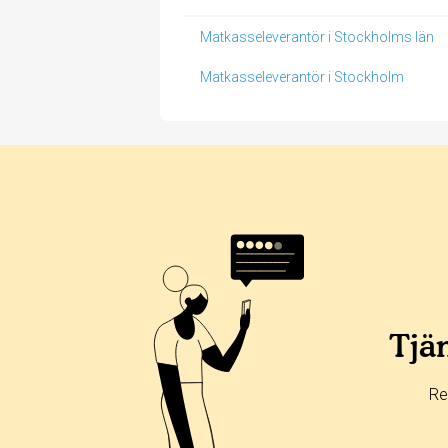
Matkasseleverantör i Stockholms län
Matkasseleverantör i Stockholm
Betyg & tidpunkt:
Alla
365 dagar
90 dagar
30 dagar
75%
25%
Tjän
0%
0%
Re
0%