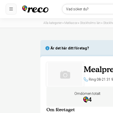
Vad söker du?
Alla kategorier
›
Matkasse
›
Stockholms län
›
Stockh
Är det här ditt företag?
Mealpr
Ring 08-21 31 
Omdömen totalt
4
Om företaget