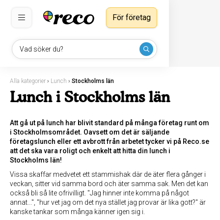
För företag
Vad söker du?
Alla kategorier
›
Lunch
›
Stockholms län
Lunch i Stockholms län
Att gå ut på lunch har blivit standard på många företag runt om
i Stockholmsområdet. Oavsett om det är säljande
företagslunch eller ett avbrott från arbetet tycker vi på Reco.se
att det ska vara roligt och enkelt att hitta din lunch i
Stockholms län!
Vissa skaffar medvetet ett stammishak där de äter flera gånger i
veckan, sitter vid samma bord och äter samma sak. Men det kan
också bli så lite ofrivilligt. "Jag hinner inte komma på något
annat...", "hur vet jag om det nya stället jag provar är lika gott?" är
kanske tankar som många känner igen sig i.