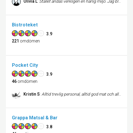
Olivia L
:
Stället andas verkligen en härlig miljö. Jag blir alltid på bra humör när jag går hit! Servicen är bättre än bra och maten likaså. Det är helt klart en ny Stockholms favorit!
Bistroteket
3.9
221
omdömen
Pocket City
3.9
46
omdömen
Kristin S
:
Alltid trevlig personal, alltid god mat och alltid awesome!
Grappa Matsal & Bar
3.8