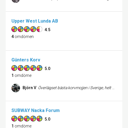
Upper West Lunda AB
4.5
4
omdömen
Günters Korv
5.0
1
omdöme
Björn V
:
Överlägset bästa korvmojjen i Sverige, helt otroligt att kunna få denna smaksensation direkt ur en lite holk på Karlbergsvägen. Älskart!!
SUBWAY Nacka Forum
5.0
1
omdöme