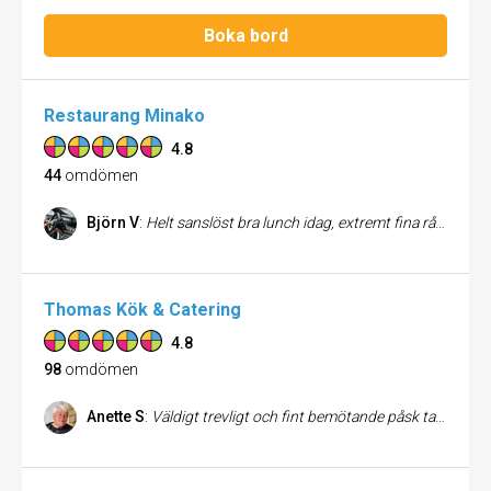
Boka bord
Restaurang Minako
4.8
44
omdömen
Björn V
:
Helt sanslöst bra lunch idag, extremt fina råvaror och passionerad kock:) Ganska liten, men trevlig lokal och avspänd service.
Thomas Kök & Catering
4.8
98
omdömen
Anette S
:
Väldigt trevligt och fint bemötande påsk tallriken var av bästa klass hade ganska höga förväntningar dom har rykte om sig att laga god mat och det levde dom upp till.