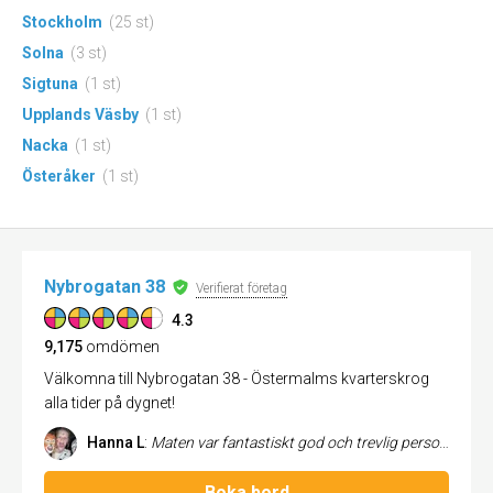
Stockholm
(25 st)
Solna
(3 st)
Sigtuna
(1 st)
Upplands Väsby
(1 st)
Nacka
(1 st)
Österåker
(1 st)
Nybrogatan 38
Verifierat företag
4.3
9,175
omdömen
Välkomna till Nybrogatan 38 - Östermalms kvarterskrog
alla tider på dygnet!
Hanna L
:
Maten var fantastiskt god och trevlig personal! Enda negativa var lukten av rå fisk som mötte oss när vi kom dit och en lite bullrig kvällsmiljö. Skulle trots det alltid rekommendera detta ställe
Boka bord