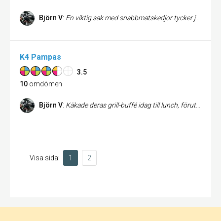
Björn V
:
En viktig sak med snabbmatskedjor tycker jag är jämn kvalitet, att man alltid får precis det man förväntar sig. Där är nog Subway bäst i klassen. För övrigt fräsch nyrenoverad restaurang, rent och fint. Trevligt bemötande trots mkt folk i butiken.
K4 Pampas
3.5
10
omdömen
Björn V
:
Käkade deras grill-buffé idag till lunch, förutom deras fantastiska "marina" läge så är allting smakfullt och vackert upplagt. Väldigt bra utbud och valmöjligheter såväl när det gäller kött som tillbehör. Rekommenderas varmt pm ni vill komma ifrån hetsen och satsa på en god och harmonisk lunch...eller brunch för all del:)
Visa sida:
1
2