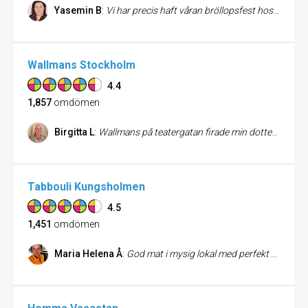
Yasemin B
:
Vi har precis haft våran bröllopsfest hos Två Grabbar och Kök, och vi är supernöjda med allt. Från början till slut så har Christian hjälpt oss med allt på ett utomordentligt sätt. Vi valde den Karibiska buffén som var fantastiskt god då den både var en fröjd för ögat och magen :). Anpassningsbar och väldigt central lokal som passar alla. Vi kommer definitivt att boka igen och även några av våra gäster funderar på att ha sina fester där. Kan högt rekommendera Två Grabbar och Kök till alla. Tusen tack för en härlig bröllopsfest!
Wallmans Stockholm
4.4
1,857
omdömen
Birgitta L
:
Wallmans på teatergatan firade min dotter och sambos födelsedag . Bra bemötande från att jag köpte biljetterna och bra service innan och under showen
Tabbouli Kungsholmen
4.5
1,451
omdömen
Maria Helena Å
:
God mat i mysig lokal med perfekt service! Inget problem att en i sällskapet var glutenintolerant heller.