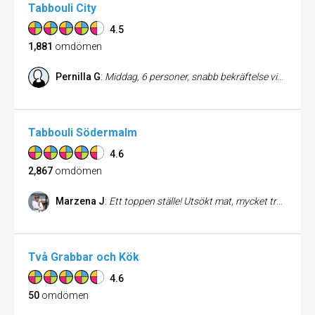
Tabbouli City
4.5
1,881
omdömen
Pernilla G
:
Middag, 6 personer, snabb bekräftelse vid bokning, skulle på teater så behövde få in mat snabbt för att hinna. FIck också snabb service, trevlig personal. Provade flera rätter och allt var , mycket gott. Kan varmt rekommendera.
Tabbouli Södermalm
4.6
2,867
omdömen
Marzena J
:
Ett toppen ställe! Utsökt mat, mycket trevlig personal och mysig restaurang, rekommenderar varmt!!
Två Grabbar och Kök
4.6
50
omdömen