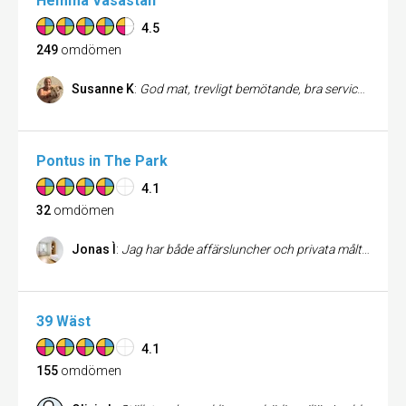
Hemma Vasastan
4.5
249
omdömen
Susanne K
:
God mat, trevligt bemötande, bra service, extrapoäng för att min hund är välkommen! Min absoluta favoritrestaurang!
Pontus in The Park
4.1
32
omdömen
Jonas Ì
:
Jag har både affärsluncher och privata måltider på Pocket och det är alltid utmärkt mat och utmärkt service.
39 Wäst
4.1
155
omdömen