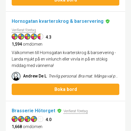
Hornsgatan kvarterskrog & barservering
Verifierat företag
4.3
1,594
omdömen
Välkommen till Hornsgatan kvarterskrog & barservering -
Landa mjukt på en vinlunch eller virvla in på en stökig
middag med vännerna!
Andrew De L
:
Trevlig personal. Bra mat. Många val på menyn. God dryck. Helt enkelt toppen!
Boka bord
Brasserie Hötorget
Verifierat företag
4.0
1,668
omdömen