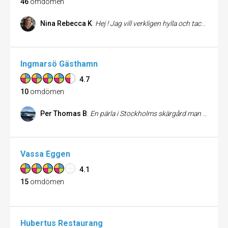
46
omdömen
Nina Rebecca K
:
Hej ! Jag vill verkligen hylla och tacka de som jobbade 12/9 bla. Therese som hjälpte mig anorna en 30år överraskningsfest till min sambo. Hade nästan gett upp i sökandet på en bra restaurang men när jag hittade grappa föll allt på plats. De var över förväntan och väldigt tillmötesgående. Maten och servicen var fantastisk trotts att vi var 21 personer och dessa tider. Flera i sällskapet har också ringt mig efter och tackat för allt. Vi fick en oförglömlig kväll och vill skicka många rosor till er som tack för detta. Ni får 10/10 stjärnor av mig men kan tyvärr bara lämna en solklar 5 här 😃 Med vänlig hälsning, Nina
Ingmarsö Gästhamn
4.7
10
omdömen
Per Thomas B
:
En pärla i Stockholms skärgård man blir alltid bemött på ett underbart sätt av den fantastiska hamnvärden Matti, rent fräscht på toaletter och I duschar, det finns en underbar bastu i anslutning till hamnen, bra restaurang ett grymt bageri samt en livs dom har det mesta. Helt enkelt toppklass
Vassa Eggen
4.1
15
omdömen
Hubertus Restaurang