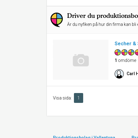
Driver du produktionsb
Är du nyfiken på hur din firma kan bli 
Secher &
1
omdöme
Carl 
Visa sida:
1
Produktionsbolag i Vallentuna
Pr