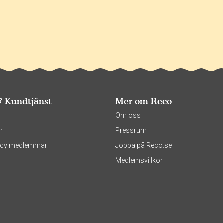
& Kundtjänst
Mer om Reco
s
Om oss
r
Pressrum
olicy medlemmar
Jobba på Reco.se
Medlemsvillkor