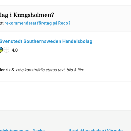
olag i Kungsholmen?
ett
rekommenderat företag på Reco?
 Svenstedt Southernsweden Handelsbolag
4.0
Henrik S
:
Hög konstnärlig status text, bild & film
oduktionsbolag i Nacka
Produktionsbolag i Värmdö