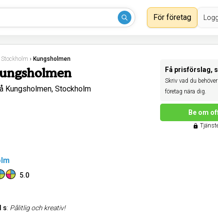
För företag
Logg
›
Stockholm
›
Kungsholmen
Kungsholmen
Få prisförslag, 
Skriv vad du behöver 
å Kungsholmen, Stockholm
företag nära dig.
Be om of
Tjänste
olm
5.0
l s
:
Pålitlig och kreativ!