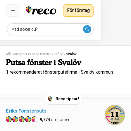
För företag
Vad söker du?
Alla kategorier
›
Putsa fönster
›
Skåne
›
Svalöv
Putsa fönster i Svalöv
1 rekommenderat fönsterputsfirma i Svalöv kommun
Reco tipsar!
Eriks Fönsterputs
9,774
omdömen