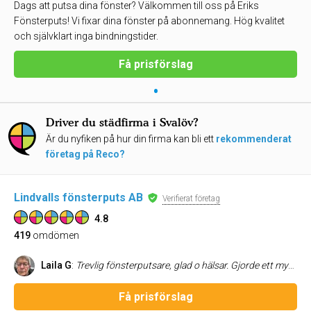
Dags att putsa dina fönster? Välkommen till oss på Eriks
Fönsterputs! Vi fixar dina fönster på abonnemang. Hög kvalitet
och självklart inga bindningstider.
Få prisförslag
•
Driver du städfirma i Svalöv?
Är du nyfiken på hur din firma kan bli ett
rekommenderat
företag på Reco?
Lindvalls fönsterputs AB
Verifierat företag
4.8
419
omdömen
Laila G
:
Trevlig fönsterputsare, glad o hälsar. Gjorde ett mycket bra jobb, inget att invända på. Kommer rekommendera företaget till andra.
Få prisförslag