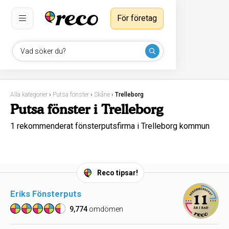
För företag
Vad söker du?
Alla kategorier
›
Putsa fönster
›
Skåne
›
Trelleborg
Putsa fönster i Trelleborg
1 rekommenderat fönsterputsfirma i Trelleborg kommun
Reco tipsar!
Eriks Fönsterputs
9,774
omdömen