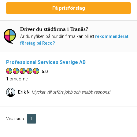
Få prisförslag
Driver du städfirma i Tranås?
Är du nyfiken på hur din firma kan bli ett
rekommenderat
företag på Reco?
Professional Services Sverige AB
5.0
1
omdöme
Erik N
:
Mycket väl utfört jobb och snabb respons!
Visa sida:
1