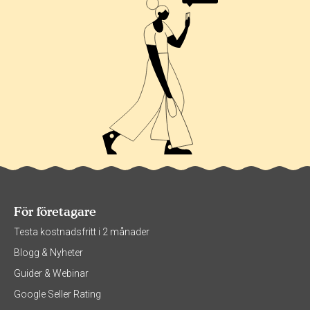
För företagare
Testa kostnadsfritt i 2 månader
Blogg & Nyheter
Guider & Webinar
Google Seller Rating