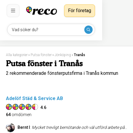
För företag
Vad söker du?
Alla kategorier
›
Putsa fönster
›
Jönköping
›
Tranås
Putsa fönster i Tranås
2 rekommenderade fönsterputsfirma i Tranås kommun
Adelöf Städ & Service AB
4.6
64
omdömen
Bernt I
:
Mycket trevligt bemötande och väl utförd arbete på fönsterputsningen som vi beställde för första gången och som vi kommer att anlita igen!