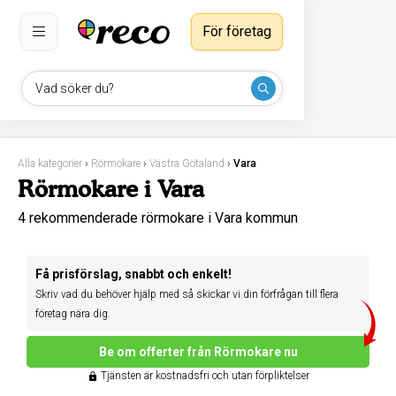
För företag
Vad söker du?
Alla kategorier
›
Rörmokare
›
Västra Götaland
›
Vara
Rörmokare i Vara
4 rekommenderade rörmokare i Vara kommun
Få prisförslag, snabbt och enkelt!
Skriv vad du behöver hjälp med så skickar vi din förfrågan till flera
företag nära dig.
Be om offerter från Rörmokare nu
Tjänsten är kostnadsfri och utan förpliktelser