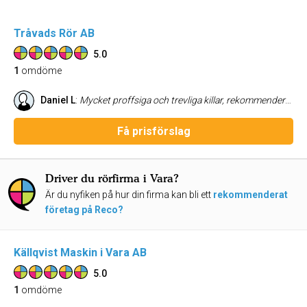
Tråvads Rör AB
5.0
1
omdöme
Daniel L
:
Mycket proffsiga och trevliga killar, rekommenderas!
Få prisförslag
Driver du rörfirma i Vara?
Är du nyfiken på hur din firma kan bli ett
rekommenderat
företag på Reco?
Källqvist Maskin i Vara AB
5.0
1
omdöme