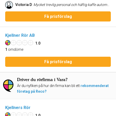
Victoria D
:
Mycket trevlig personal och häftig kaffe automat på kontoret, söt tax.
Få prisförslag
Kjellner Rör AB
1.0
1
omdöme
Få prisförslag
Driver du rörfirma i Vara?
Är du nyfiken på hur din firma kan bli ett
rekommenderat
företag på Reco?
Kjellners Rör
1.0